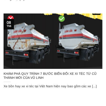
08
Th6
KHÁM PHÁ QUY TRÌNH 7 BƯỚC BIẾN ĐỔI XE XI TÉC TỪ CŨ
THÀNH MỚI CỦA VŨ LINH
Xe bồn hay xe xi téc tại Việt Nam hiện nay bao gồm các xe [...]