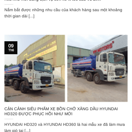
Nắm bắt được những nhu cầu của khách hàng sau một khoảng
thời gian dài [...]
09
Th6
CẬN CẢNH SIÊU PHẨM XE BỒN CHỞ XĂNG DẦU HYUNDAI
HD320 ĐƯỢC PHỤC HỒI NHƯ MỚI
HYUNDAI HD320 và HYUNDAI HD360 là hai mẫu xe đã làm mưa
làm gió tại [...]