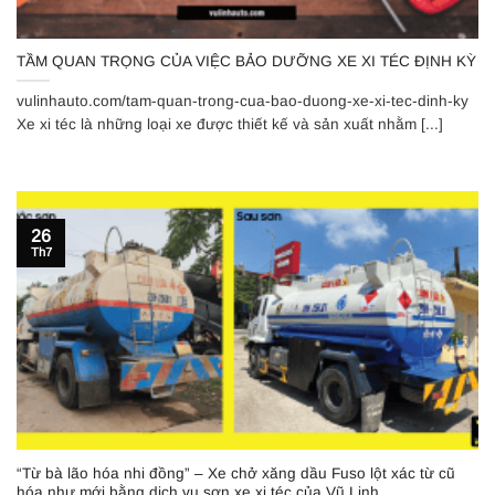
TẦM QUAN TRỌNG CỦA VIỆC BẢO DƯỠNG XE XI TÉC ĐỊNH KỲ
vulinhauto.com/tam-quan-trong-cua-bao-duong-xe-xi-tec-dinh-ky
Xe xi téc là những loại xe được thiết kế và sản xuất nhằm [...]
26
Th7
“Từ bà lão hóa nhi đồng” – Xe chở xăng dầu Fuso lột xác từ cũ
hóa như mới bằng dịch vụ sơn xe xi téc của Vũ Linh