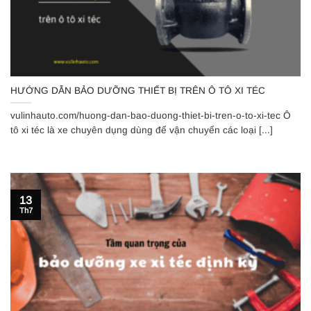
HƯỚNG DẪN BẢO DƯỠNG THIẾT BỊ TRÊN Ô TÔ XI TÉC
vulinhauto.com/huong-dan-bao-duong-thiet-bi-tren-o-to-xi-tec Ô
tô xi téc là xe chuyên dụng dùng để vận chuyển các loại [...]
13
Th7