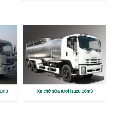
sắp
xếp
theo
mới
nhất
11m3
Xe chở sữa tươi Isuzu 16m3