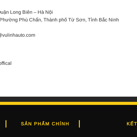
uận Long Biên – Hà Nội
, Phường Phù Chẩn, Thành phố Từ Sơn, Tỉnh Bắc Ninh
o@vulinhauto.com
ffical
SẢN PHẨM CHÍNH
KẾT