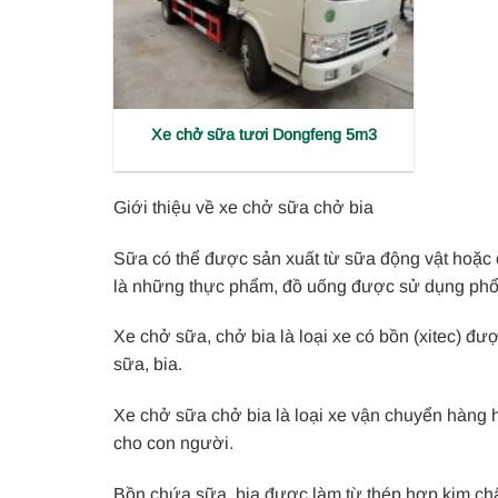
Xe chở sữa tươi Dongfeng 5m3
Giới thiệu về xe chở sữa chở bia
Sữa có thể được sản xuất từ sữa động vật hoặc c
là những thực phẩm, đồ uống được sử dụng phổ 
Xe chở sữa, chở bia là loại xe có bồn (xitec) đ
sữa, bia.
Xe chở sữa chở bia là loại xe vận chuyển hàng 
cho con người.
Bồn chứa sữa, bia được làm từ thép hợp kim ch