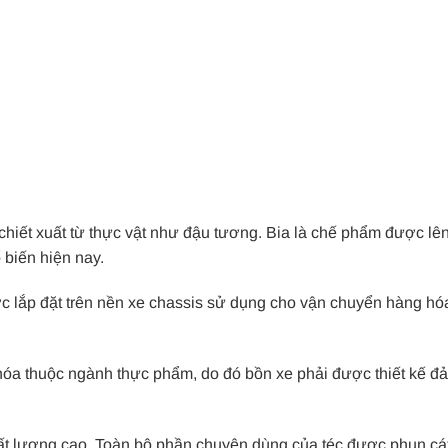
hiết xuất từ thực vật như đậu tương. Bia là chế phẩm được lên
biến hiện nay.
ược lắp đặt trên nền xe chassis sử dụng cho vận chuyển hàng hó
hóa thuộc ngành thực phẩm, do đó bồn xe phải được thiết kế đ
ất lượng cao. Toàn bộ phần chuyên dùng của téc được phun cát