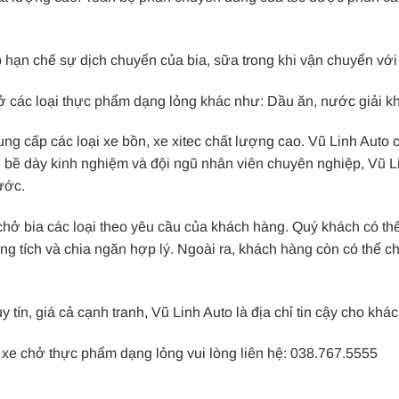
p hạn chế sự dịch chuyển của bia, sữa trong khi vận chuyển với 
ở các loại thực phẩm dạng lỏng khác như: Dầu ăn, nước giải kh
ng cấp các loại xe bồn, xe xitec chất lượng cao. Vũ Linh Auto 
i bề dày kinh nghiệm và đội ngũ nhân viên chuyên nghiệp, Vũ Li
ước.
hở bia các loại theo yêu cầu của khách hàng. Quý khách có thể c
ung tích và chia ngăn hợp lý. Ngoài ra, khách hàng còn có thể chọ
ín, giá cả cạnh tranh, Vũ Linh Auto là địa chỉ tin cậy cho khá
xe chở thực phẩm dạng lỏng vui lòng liên hệ: 038.767.5555