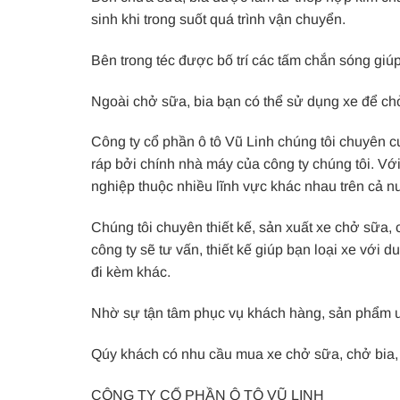
sinh khi trong suốt quá trình vận chuyển.
Bên trong téc được bố trí các tấm chắn sóng giú
Ngoài chở sữa, bia bạn có thể sử dụng xe để ch
Công ty cổ phần ô tô Vũ Linh chúng tôi chuyên cu
ráp bởi chính nhà máy của công ty chúng tôi. Vớ
nghiệp thuộc nhiều lĩnh vực khác nhau trên cả n
Chúng tôi chuyên thiết kế, sản xuất xe chở sữa, c
công ty sẽ tư vấn, thiết kế giúp bạn loại xe với d
đi kèm khác.
Nhờ sự tận tâm phục vụ khách hàng, sản phẩm uy t
Qúy khách có nhu cầu mua xe chở sữa, chở bia, 
CÔNG TY CỔ PHẦN Ô TÔ VŨ LINH