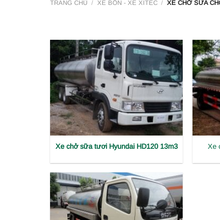
TRANG CHỦ
/
XE BỒN - XE XITEC
/
XE CHỞ SỮA CH
Xe chở sữa tươi Hyundai HD120 13m3
Xe 