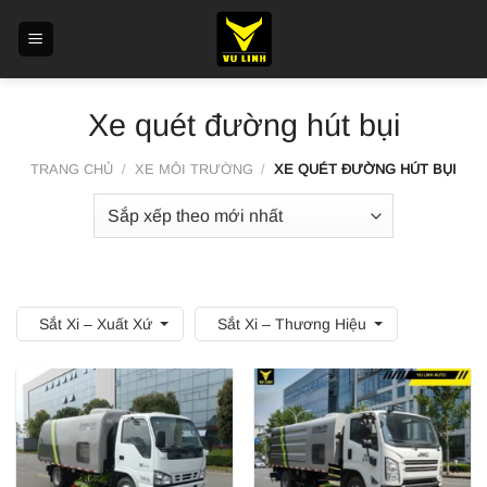
Skip
to
content
Xe quét đường hút bụi
TRANG CHỦ
/
XE MÔI TRƯỜNG
/
XE QUÉT ĐƯỜNG HÚT BỤI
Sắt Xi – Xuất Xứ
Sắt Xi – Thương Hiệu