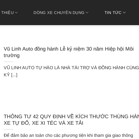
 THIỆU
DÒNG XE CHUYÊN DỤNG
TIN TỨC
Vũ Linh Auto đồng hành Lễ kỷ niệm 30 năm Hiệp hội Môi
trường
VŨ LINH AUTO TỰ HÀO LÀ NHÀ TÀI TRỢ VÀ ĐỒNG HÀNH CÙNG
KỶ [...]
THÔNG TƯ 42 QUY ĐỊNH VỀ KÍCH THƯỚC THÙNG HÀ
XE TỰ ĐỔ, XE XI TÉC VÀ XE TẢI
Để đảm bảo an toàn cho các phương tiện khi tham gia giao thông