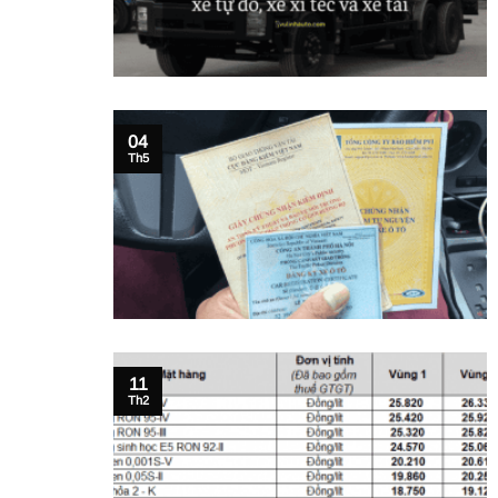
04
Th5
11
Th2