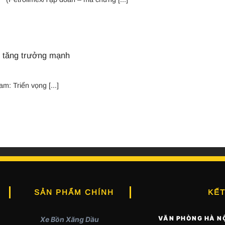
ự tăng trưởng mạnh
m: Triển vọng [...]
SẢN PHẨM CHÍNH
KẾT
VĂN PHÒNG HÀ N
Xe Bồn Xăng Dầu