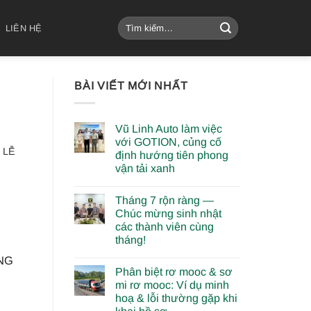
Tìm
LIÊN HỆ
kiếm:
BÀI VIẾT MỚI NHẤT
Vũ Linh Auto làm việc
với GOTION, củng cố
 LỄ
định hướng tiên phong
vận tải xanh
Tháng 7 rộn ràng —
Chúc mừng sinh nhật
các thành viên cùng
tháng!
NG
Phân biệt rơ mooc & sơ
mi rơ mooc: Ví dụ minh
hoạ & lỗi thường gặp khi