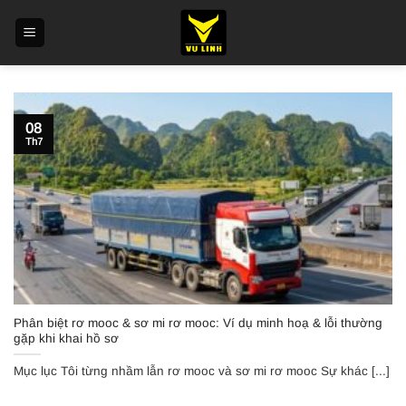
Skip
to
content
08
Th7
Phân biệt rơ mooc & sơ mi rơ mooc: Ví dụ minh hoạ & lỗi thường
gặp khi khai hồ sơ
Mục lục Tôi từng nhầm lẫn rơ mooc và sơ mi rơ mooc Sự khác [...]