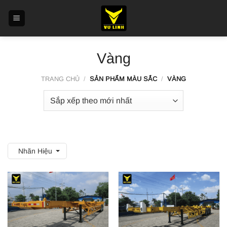
Skip
to
content
Vàng
TRANG CHỦ
/
SẢN PHẨM MÀU SẮC
/
VÀNG
Nhãn Hiệu