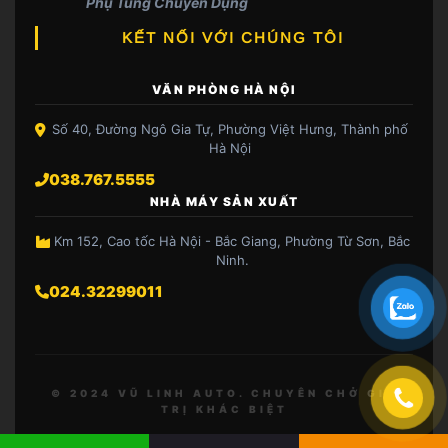
Phụ Tùng Chuyên Dụng
KẾT NỐI VỚI CHÚNG TÔI
VĂN PHÒNG HÀ NỘI
Số 40, Đường Ngô Gia Tự, Phường Việt Hưng, Thành phố
Hà Nội
038.767.5555
NHÀ MÁY SẢN XUẤT
Km 152, Cao tốc Hà Nội - Bắc Giang, Phường Từ Sơn, Bắc
Ninh.
024.32299011
© 2024 VŨ LINH AUTO. CHUYÊN CHỞ GIÁ
TRỊ KHÁC BIỆT