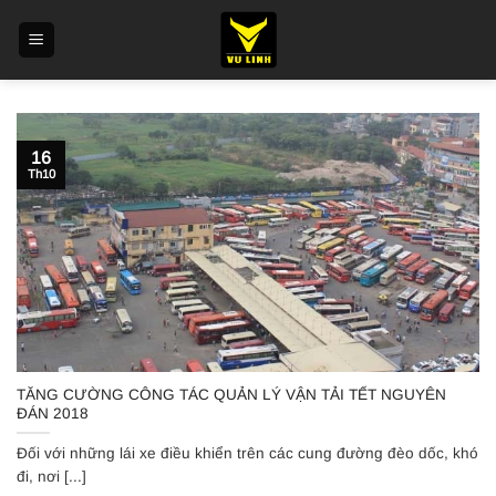
Skip
to
content
16
Th10
TĂNG CƯỜNG CÔNG TÁC QUẢN LÝ VẬN TẢI TẾT NGUYÊN
ĐÁN 2018
Đối với những lái xe điều khiển trên các cung đường đèo dốc, khó
đi, nơi [...]