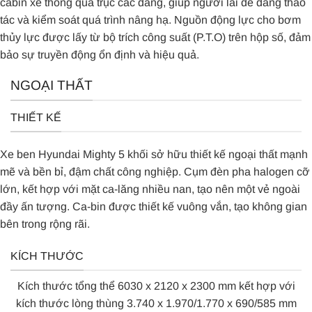
cabin xe thông qua trục các đăng, giúp người lái dễ dàng thao
tác và kiểm soát quá trình nâng hạ. Nguồn động lực cho bơm
thủy lực được lấy từ bộ trích công suất (P.T.O) trên hộp số, đảm
bảo sự truyền động ổn định và hiệu quả.
NGOẠI THẤT
THIẾT KẾ
Xe ben Hyundai Mighty 5 khối sở hữu thiết kế ngoại thất mạnh
mẽ và bền bỉ, đậm chất công nghiệp. Cụm đèn pha halogen cỡ
lớn, kết hợp với mặt ca-lăng nhiều nan, tạo nên một vẻ ngoài
đầy ấn tượng. Ca-bin được thiết kế vuông vắn, tạo không gian
bên trong rộng rãi.
KÍCH THƯỚC
Kích thước tổng thể 6030 x 2120 x 2300 mm kết hợp với
kích thước lòng thùng 3.740 x 1.970/1.770 x 690/585 mm