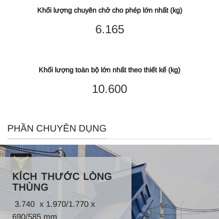
Khối lượng chuyên chở cho phép lớn nhất (kg)
6.165
Khối lượng toàn bộ lớn nhất theo thiết kế (kg)
10.600
PHẦN CHUYÊN DỤNG
KÍCH THƯỚC LÒNG
THÙNG
3.740 x 1.970/1.770 x
690/585 mm