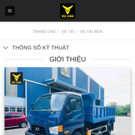
TRANG CHỦ
/
XE TẢI
/
XE TẢI BEN
THÔNG SỐ KỸ THUẬT
GIỚI THIỆU