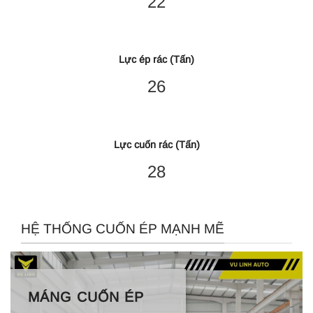
22
Lực ép rác (Tấn)
26
Lực cuốn rác (Tấn)
28
HỆ THỐNG CUỐN ÉP MẠNH MẼ
MÁNG CUỐN ÉP