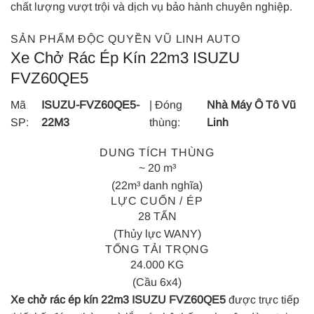
chất lượng vượt trội và dịch vụ bảo hành chuyên nghiệp.
SẢN PHẨM ĐỘC QUYỀN VŨ LINH AUTO
Xe Chở Rác Ép Kín 22m3 ISUZU
FVZ60QE5
Mã
ISUZU-FVZ60QE5-
| Đóng
Nhà Máy Ô Tô Vũ
SP:
22M3
thùng:
Linh
DUNG TÍCH THÙNG
~ 20 m³
(22m³ danh nghĩa)
LỰC CUỐN / ÉP
28 TẤN
(Thủy lực WANY)
TỔNG TẢI TRỌNG
24.000 KG
(Cầu 6x4)
Xe chở rác ép kín 22m3 ISUZU FVZ60QE5
được trực tiếp