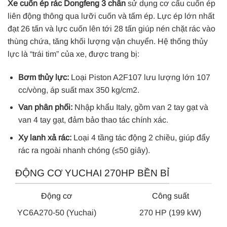
Xe cuốn ép rác Dongfeng 3 chân
sử dụng cơ cấu cuốn ép
liên động thông qua lưỡi cuốn và tấm ép. Lực ép lớn nhất
đạt 26 tấn và lực cuốn lên tới 28 tấn giúp nén chặt rác vào
thùng chứa, tăng khối lượng vận chuyển. Hệ thống thủy
lực là “trái tim” của xe, được trang bị:
Bơm thủy lực:
Loại Piston A2F107 lưu lượng lớn 107
cc/vòng, áp suất max 350 kg/cm2.
Van phân phối:
Nhập khẩu Italy, gồm van 2 tay gạt và
van 4 tay gạt, đảm bảo thao tác chính xác.
Xy lanh xả rác:
Loại 4 tầng tác động 2 chiều, giúp đẩy
rác ra ngoài nhanh chóng (≤50 giây).
ĐỘNG CƠ YUCHAI 270HP BỀN BỈ
Động cơ
Công suất
YC6A270-50 (Yuchai)
270 HP (199 kW)