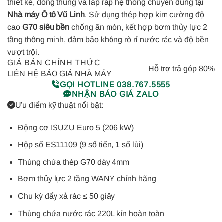
thiết kế, đóng thùng và lắp ráp hệ thống chuyên dùng tại
Nhà máy Ô tô Vũ Linh
. Sử dụng thép hợp kim cường độ
cao
G70 siêu bền
chống ăn mòn, kết hợp bơm thủy lực 2
tầng thông minh, đảm bảo không rò rỉ nước rác và độ bền
vượt trội.
GIÁ BÁN CHÍNH THỨC
Hỗ trợ trả góp 80%
LIÊN HỆ BÁO GIÁ NHÀ MÁY
GỌI HOTLINE 038.767.5555
NHẬN BÁO GIÁ ZALO
Ưu điểm kỹ thuật nổi bật:
Động cơ ISUZU Euro 5 (206 kW)
Hộp số ES11109 (9 số tiến, 1 số lùi)
Thùng chứa thép G70 dày 4mm
Bơm thủy lực 2 tầng WANY chính hãng
Chu kỳ đẩy xả rác ≤ 50 giây
Thùng chứa nước rác 220L kín hoàn toàn