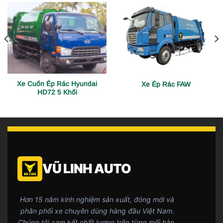
Xe Cuốn Ép Rác Hyundai
Xe Ép Rác FAW
HD72 5 Khối
VŨ LINH AUTO
Hơn 15 năm kinh nghiệm sản xuất, đóng mới và
phân phối xe chuyên dùng hàng đầu Việt Nam.
Chúng tôi cam kết chất lượng trên từng mối hàn.