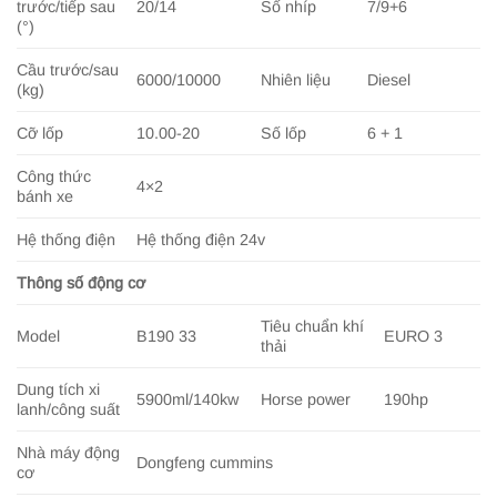
trước/tiếp sau
20/14
Số nhíp
7/9+6
(°)
Cầu trước/sau
6000/10000
Nhiên liệu
Diesel
(kg)
Cỡ lốp
10.00-20
Số lốp
6 + 1
Công thức
4×2
bánh xe
Hệ thống điện
Hệ thống điện 24v
Thông số động cơ
Tiêu chuẩn khí
Model
B190 33
EURO 3
thải
Dung tích xi
5900ml/140kw
Horse power
190hp
lanh/công suất
Nhà máy động
Dongfeng cummins
cơ