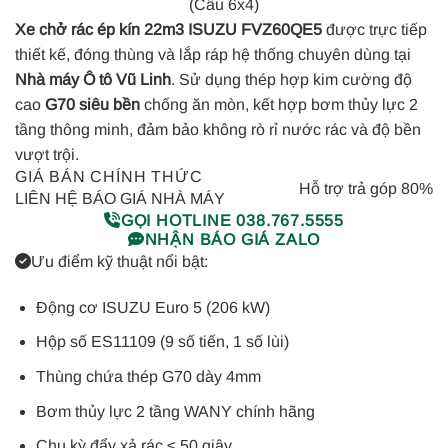
(Cầu 6x4)
Xe chở rác ép kín 22m3 ISUZU FVZ60QE5
được trực tiếp
thiết kế, đóng thùng và lắp ráp hệ thống chuyên dùng tại
Nhà máy Ô tô Vũ Linh
. Sử dụng thép hợp kim cường độ
cao
G70 siêu bền
chống ăn mòn, kết hợp bơm thủy lực 2
tầng thông minh, đảm bảo không rò rỉ nước rác và độ bền
vượt trội.
GIÁ BÁN CHÍNH THỨC
Hỗ trợ trả góp 80%
LIÊN HỆ BÁO GIÁ NHÀ MÁY
GỌI HOTLINE 038.767.5555
NHẬN BÁO GIÁ ZALO
Ưu điểm kỹ thuật nổi bật:
Động cơ ISUZU Euro 5 (206 kW)
Hộp số ES11109 (9 số tiến, 1 số lùi)
Thùng chứa thép G70 dày 4mm
Bơm thủy lực 2 tầng WANY chính hãng
Chu kỳ đẩy xả rác ≤ 50 giây