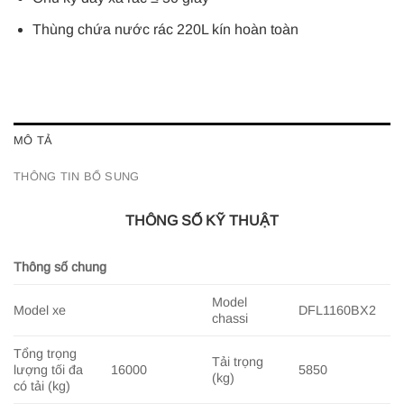
Thùng chứa nước rác 220L kín hoàn toàn
MÔ TẢ
THÔNG TIN BỔ SUNG
THÔNG SỐ KỸ THUẬT
Thông số chung
Model
Model xe
DFL1160BX2
chassi
Tổng trọng
Tải trọng
lượng tối đa
16000
5850
(kg)
có tải (kg)