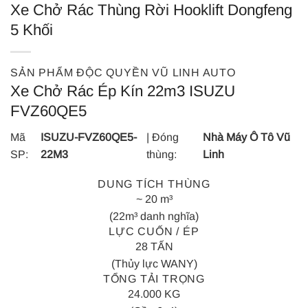
Xe Chở Rác Thùng Rời Hooklift Dongfeng
5 Khối
SẢN PHẨM ĐỘC QUYỀN VŨ LINH AUTO
Xe Chở Rác Ép Kín 22m3 ISUZU
FVZ60QE5
Mã
ISUZU-FVZ60QE5-
| Đóng
Nhà Máy Ô Tô Vũ
SP:
22M3
thùng:
Linh
DUNG TÍCH THÙNG
~ 20 m³
(22m³ danh nghĩa)
LỰC CUỐN / ÉP
28 TẤN
(Thủy lực WANY)
TỔNG TẢI TRỌNG
24.000 KG