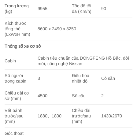
Trọng lượng
Tốc độ tối
9955
90
(kg)
đa (Km/h)
Kích thước
tổng thể
8600 x 2490 x 3250
(LxWxH mm)
Thông số xe cơ sở
Cabin tiêu chuẩn của DONGFENG Hồ Bắc, đời
Cabin
mới, công nghệ Nissan
Số người
Điều hòa
3
Có sẵn
trong cabin
nhiệt độ
Chiều dài cơ
4500
Số cầu
2
sở (mm)
Vết bánh
Chiều dài
trước/sau
1880、1800
trước/sau
1430/2670
(mm)
(mm)
Góc thoat