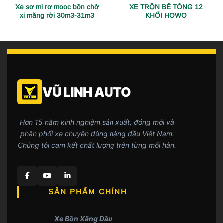
Xe sơ mi rơ mooc bồn chở
XE TRỘN BÊ TÔNG 12
xi măng rời 30m3-31m3
KHỐI HOWO
VŨ LINH AUTO
Hơn 15 năm kinh nghiệm sản xuất, đóng mới và
phân phối xe chuyên dùng hàng đầu Việt Nam.
Chúng tôi cam kết chất lượng trên từng mối hàn.
SẢN PHẨM CHÍNH
Xe Bồn Xăng Dầu