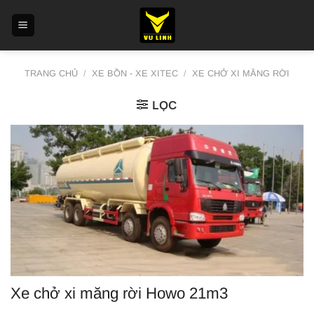
Skip
to
content
TRANG CHỦ
/
XE BỒN - XE XITEC
/
XE CHỞ XI MĂNG RỜI
LỌC
Xe chở xi măng rời Howo 21m3