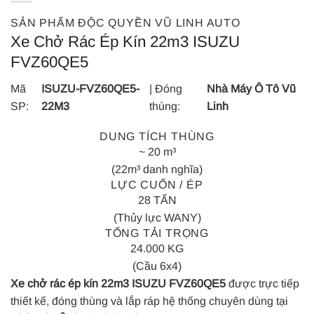
SẢN PHẨM ĐỘC QUYỀN VŨ LINH AUTO
Xe Chở Rác Ép Kín 22m3 ISUZU
FVZ60QE5
Mã
ISUZU-FVZ60QE5-
| Đóng
Nhà Máy Ô Tô Vũ
SP:
22M3
thùng:
Linh
DUNG TÍCH THÙNG
~ 20 m³
(22m³ danh nghĩa)
LỰC CUỐN / ÉP
28 TẤN
(Thủy lực WANY)
TỔNG TẢI TRỌNG
24.000 KG
(Cầu 6x4)
Xe chở rác ép kín 22m3 ISUZU FVZ60QE5
được trực tiếp
thiết kế, đóng thùng và lắp ráp hệ thống chuyên dùng tại