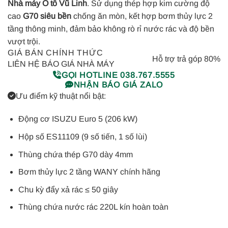
Nhà máy Ô tô Vũ Linh
. Sử dụng thép hợp kim cường độ
cao
G70 siêu bền
chống ăn mòn, kết hợp bơm thủy lực 2
tầng thông minh, đảm bảo không rò rỉ nước rác và độ bền
vượt trội.
GIÁ BÁN CHÍNH THỨC
Hỗ trợ trả góp 80%
LIÊN HỆ BÁO GIÁ NHÀ MÁY
GỌI HOTLINE 038.767.5555
NHẬN BÁO GIÁ ZALO
Ưu điểm kỹ thuật nổi bật:
Động cơ ISUZU Euro 5 (206 kW)
Hộp số ES11109 (9 số tiến, 1 số lùi)
Thùng chứa thép G70 dày 4mm
Bơm thủy lực 2 tầng WANY chính hãng
Chu kỳ đẩy xả rác ≤ 50 giây
Thùng chứa nước rác 220L kín hoàn toàn