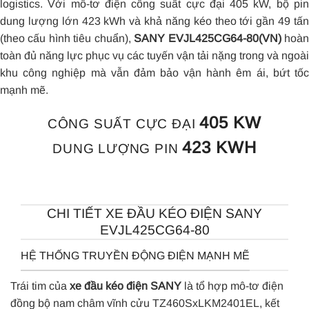
logistics. Với mô-tơ điện công suất cực đại 405 kW, bộ pin
dung lượng lớn 423 kWh và khả năng kéo theo tới gần 49 tấn
(theo cấu hình tiêu chuẩn),
SANY EVJL425CG64-80(VN)
hoà
toàn đủ năng lực phục vụ các tuyến vận tải nặng trong và ngoài
khu công nghiệp mà vẫn đảm bảo vận hành êm ái, bứt tốc
mạnh mẽ.
405 KW
CÔNG SUẤT CỰC ĐẠI
423 KWH
DUNG LƯỢNG PIN
CHI TIẾT XE ĐẦU KÉO ĐIỆN SANY
EVJL425CG64-80
HỆ THỐNG TRUYỀN ĐỘNG ĐIỆN MẠNH MẼ
Trái tim của
xe đầu kéo điện SANY
là tổ hợp mô-tơ điện
đồng bộ nam châm vĩnh cửu TZ460SxLKM2401EL, kết