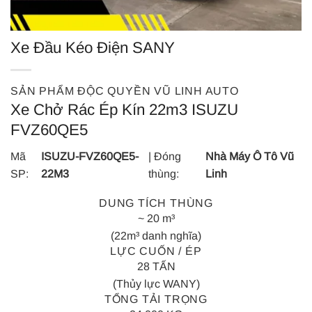
Xe Đầu Kéo Điện SANY
SẢN PHẨM ĐỘC QUYỀN VŨ LINH AUTO
Xe Chở Rác Ép Kín 22m3 ISUZU
FVZ60QE5
Mã
ISUZU-FVZ60QE5-
| Đóng
Nhà Máy Ô Tô Vũ
SP:
22M3
thùng:
Linh
DUNG TÍCH THÙNG
~ 20 m³
(22m³ danh nghĩa)
LỰC CUỐN / ÉP
28 TẤN
(Thủy lực WANY)
TỔNG TẢI TRỌNG