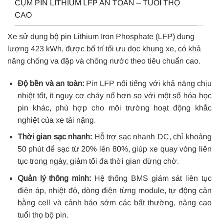
CỤM PIN LITHIUM LFP AN TOÀN – TUỔI THỌ
CAO
Xe sử dụng bộ pin Lithium Iron Phosphate (LFP) dung
lượng 423 kWh, được bố trí tối ưu dọc khung xe, có khả
năng chống va đập và chống nước theo tiêu chuẩn cao.
Độ bền và an toàn:
Pin LFP nổi tiếng với khả năng chịu
nhiệt tốt, ít nguy cơ cháy nổ hơn so với một số hóa học
pin khác, phù hợp cho môi trường hoạt động khắc
nghiệt của xe tải nặng.
Thời gian sạc nhanh:
Hỗ trợ sạc nhanh DC, chỉ khoảng
50 phút để sạc từ 20% lên 80%, giúp xe quay vòng liên
tục trong ngày, giảm tối đa thời gian dừng chờ.
Quản lý thông minh:
Hệ thống BMS giám sát liên tục
điện áp, nhiệt độ, dòng điện từng module, tự động cân
bằng cell và cảnh báo sớm các bất thường, nâng cao
tuổi thọ bộ pin.