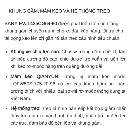
KHUNG GẦM, MÂM KÉO VÀ HỆ THỐNG TREO
SANY EVJL425CG64-80
được phát triển trên nền tảng
khung gầm chuyên dụng cho xe đầu kéo nặng, tối ưu cho
tải trọng kéo lên tới gần 49 tấn theo cấu hình tiêu chuẩn.
Khung xe chịu lực cao:
Chassis dạng dầm chữ U, làm
từ thép cường độ cao, chịu được lực xoắn và uốn lớn
khi kéo rơ-moóc nặng trên quãng đường dài.
Mâm kéo QIANYUN:
Trang bị mâm kéo model
LQFW50S-175-20-96 có cơ cấu khóa hãm an toàn,
tương thích với nhiều loại sơ-mi rơ-moóc thông dụng tại
Việt Nam.
Hệ thống treo:
Treo lá nhíp bán elip kết hợp giảm chấn
thủy lực giúp xe vận hành ổn định, phân bổ tải đều lên
các trục, đảm bảo độ bền lốp và khung gầm.