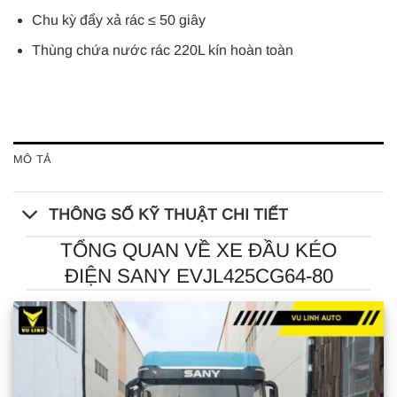
Chu kỳ đẩy xả rác ≤ 50 giây
Thùng chứa nước rác 220L kín hoàn toàn
MÔ TẢ
THÔNG SỐ KỸ THUẬT CHI TIẾT
TỔNG QUAN VỀ XE ĐẦU KÉO
ĐIỆN SANY EVJL425CG64-80