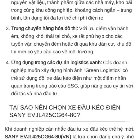
nguyên vật liệu, thành phẩm giữa các nhà máy, kho bãi
trong cùng khu công nghiệp, khoảng cách ngắn – trung
bình, tận dụng tối đa lợi thế chi phí điện rẻ.
Trung chuyển hàng hóa đô thị:
Với ưu điểm vận hành
êm, không khói thải tại chỗ, xe rất phù hợp cho các
tuyến vận chuyển đêm hoặc đi qua khu dân cư, khu đô
thị mới có yêu cầu cao về môi trường.
Ứng dụng trong các dự án logistics xanh:
Các doanh
nghiệp muốn xây dựng hình ảnh “Green Logistics” có
thể sử dụng đội xe đầu kéo điện như một điểm nhấn
quan trọng trong báo cáo ESG, giúp nâng cao uy tín với
đối tác và nhà đầu tư.
TẠI SAO NÊN CHỌN XE ĐẦU KÉO ĐIỆN
SANY EVJL425CG64-80?
Khi doanh nghiệp cân nhắc đầu tư xe đầu kéo thế hệ mới,
SANY EVJL425CG64-80(VN)
là lựa chọn đáng chú ý nhờ