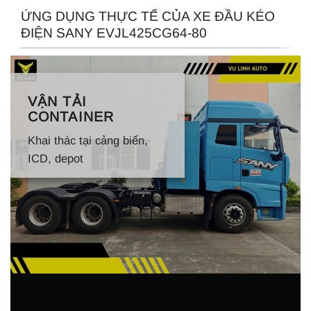
ỨNG DỤNG THỰC TẾ CỦA XE ĐẦU KÉO
ĐIỆN SANY EVJL425CG64-80
VẬN TẢI
CONTAINER
Khai thác tại cảng biển,
ICD, depot