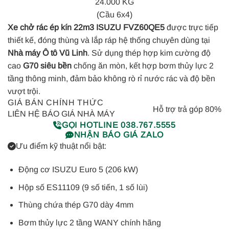
24.000 KG
(Cầu 6x4)
Xe chở rác ép kín 22m3 ISUZU FVZ60QE5
được trực tiếp
thiết kế, đóng thùng và lắp ráp hệ thống chuyên dùng tại
Nhà máy Ô tô Vũ Linh
. Sử dụng thép hợp kim cường độ
cao
G70 siêu bền
chống ăn mòn, kết hợp bơm thủy lực 2
tầng thông minh, đảm bảo không rò rỉ nước rác và độ bền
vượt trội.
GIÁ BÁN CHÍNH THỨC
Hỗ trợ trả góp 80%
LIÊN HỆ BÁO GIÁ NHÀ MÁY
GỌI HOTLINE 038.767.5555
NHẬN BÁO GIÁ ZALO
Ưu điểm kỹ thuật nổi bật:
Động cơ ISUZU Euro 5 (206 kW)
Hộp số ES11109 (9 số tiến, 1 số lùi)
Thùng chứa thép G70 dày 4mm
Bơm thủy lực 2 tầng WANY chính hãng