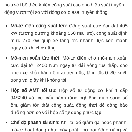
hợp với bộ điều khiển công suất cao cho hiệu suất truyền
động vượt trội so với động cơ diesel truyền thống.
Mô-tơ điện công suất lớn:
Công suất cực đại đạt 405
kW (tương đương khoảng 550 mã lực), công suất định
mức 270 kW giúp xe tăng tốc nhanh, lực kéo mạnh
ngay cả khi chở nặng.
Mô-men xoắn tức thời:
Mô-tơ điện cho mô-men xoắn
cực đại tới 2400 N.m ngay từ dải vòng tua thấp, cho
phép xe khởi hành êm ái trên dốc, tăng tốc 0–30 km/h
trong vài giây khi không tải.
Hộp số AMT tối ưu:
Hộp số tự động cơ khí 4 cấp
J4S240 với cơ cấu bánh răng nghiêng giúp sang số
êm, giảm tổn thất công suất, đồng thời dễ dàng bảo
dưỡng hơn so với hộp số tự động phức tạp.
Chế độ phanh tái sinh:
Khi tài xế giảm ga hoặc phanh,
mô-tơ hoạt động như máy phát, thu hồi động năng và