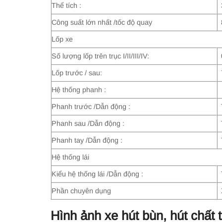
Thể tích :
Công suất lớn nhất /tốc độ quay
Lốp xe
Số lượng lốp trên trục I/II/III/IV:
Lốp trước / sau:
Hệ thống phanh :
Phanh trước /Dẫn động :
Phanh sau /Dẫn động :
Phanh tay /Dẫn động :
Hệ thống lái
Kiểu hệ thống lái /Dẫn động :
Phần chuyên dụng
Hình ảnh x
e hút bùn, hút chấ