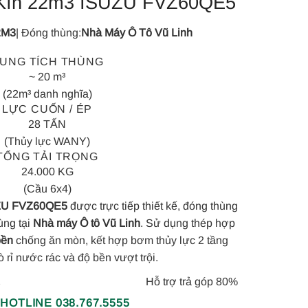
Kín 22m3 ISUZU FVZ60QE5
2M3
| Đóng thùng:
Nhà Máy Ô Tô Vũ Linh
UNG TÍCH THÙNG
~ 20 m³
(22m³ danh nghĩa)
LỰC CUỐN / ÉP
28 TẤN
(Thủy lực WANY)
TỔNG TẢI TRỌNG
24.000 KG
(Cầu 6x4)
UZU FVZ60QE5
được trực tiếp thiết kế, đóng thùng
ùng tại
Nhà máy Ô tô Vũ Linh
. Sử dụng thép hợp
bền
chống ăn mòn, kết hợp bơm thủy lực 2 tầng
rỉ nước rác và độ bền vượt trội.
Hỗ trợ trả góp 80%
Y
 HOTLINE 038.767.5555