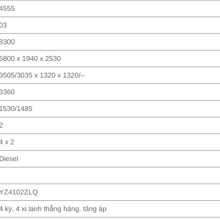
4555
03
8300
5800 x 1940 x 2530
3505/3035 x 1320 x 1320/–
3360
1530/1485
2
4 x 2
Diesel
YZ4102ZLQ
4 kỳ, 4 xi lanh thẳng hàng, tăng áp