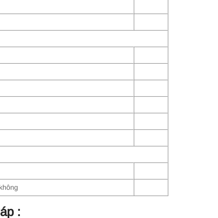
 không
áp :