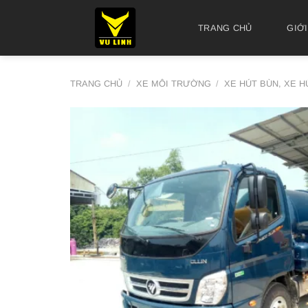
Skip
to
TRANG CHỦ
GIỚI
content
TRANG CHỦ
/
XE MÔI TRƯỜNG
/
XE HÚT BÙN, XE H