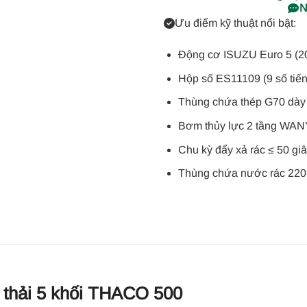
N
Ưu điểm kỹ thuật nổi bật:
Động cơ ISUZU Euro 5 (2
Hộp số ES11109 (9 số tiến,
Thùng chứa thép G70 dà
Bơm thủy lực 2 tầng WAN
Chu kỳ đẩy xả rác ≤ 50 gi
Thùng chứa nước rác 220L
t thải 5 khối THACO 500