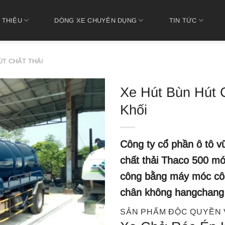
 THIỆU
DÒNG XE CHUYÊN DỤNG
TIN TỨC
ÚT CHẤT THẢI
Xe Hút Bùn Hút 
Khối
Công ty cổ phần ô tô v
chất thải Thaco 500 mớ
công bằng máy móc cô
chân không hangchang
SẢN PHẨM ĐỘC QUYỀN 