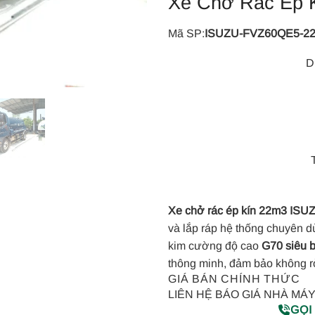
Xe Chở Rác Ép 
Mã SP:
ISUZU-FVZ60QE5-2
D
Xe chở rác ép kín 22m3 IS
và lắp ráp hệ thống chuyên d
kim cường độ cao
G70 siêu 
thông minh, đảm bảo không rò 
GIÁ BÁN CHÍNH THỨC
LIÊN HỆ BÁO GIÁ NHÀ MÁ
GỌI