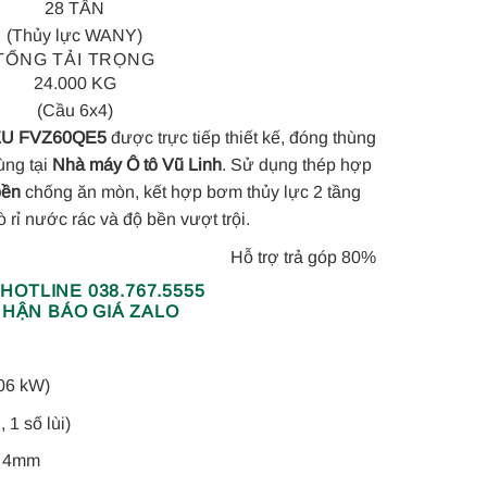
28 TẤN
(Thủy lực WANY)
TỔNG TẢI TRỌNG
24.000 KG
(Cầu 6x4)
UZU FVZ60QE5
được trực tiếp thiết kế, đóng thùng
ùng tại
Nhà máy Ô tô Vũ Linh
. Sử dụng thép hợp
bền
chống ăn mòn, kết hợp bơm thủy lực 2 tầng
rỉ nước rác và độ bền vượt trội.
Hỗ trợ trả góp 80%
Y
 HOTLINE 038.767.5555
HẬN BÁO GIÁ ZALO
06 kW)
 1 số lùi)
y 4mm