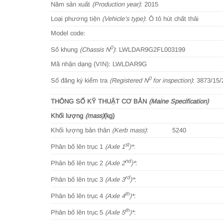
Năm sản xuất
(Production year)
: 2015
Loại phương tiện
(Vehicle’s type)
: Ô tô hút chất thải
Model code:
0
Số khung
(Chassis N
)
: LWLDAR9G2FL003199
Mã nhận dạng (VIN): LWLDAR9G
0
Số đăng ký kiểm tra
(Registered N
for inspection)
: 3873/15/
THÔNG SỐ KỸ THUẬT CƠ BẢN
(Maine Specification)
Khối lượng
(mass)
(kg)
Khối lượng bản thân
(Kerb mass)
: 5240
st
Phân bố lên trục 1
(Axle 1
)*
:
nd
Phân bố lên trục 2
(Axle 2
)*
:
rd
Phân bố lên trục 3
(Axle 3
)*
:
th
Phân bố lên trục 4
(Axle 4
)*
:
th
Phân bố lên trục 5
(Axle 5
)*
: