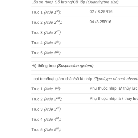
Lốp xe
(tire)
: Số lượng/Cỡ lốp (
Quantity/tire size
):
st
02 / 8.25R16
Trục 1
(Axle 1
)
:
nd
04 /8.25R16
Trục 2
(Axle 2
)
:
rd
Trục 3
(Axle 3
)
:
th
Trục 4
(Axle 4
)
:
th
Trục 5
(Axle 5
)
:
Hệ thống treo
(Suspension system)
Loại treo/loại giảm chấn/số lá nhíp
(Type/type of sock absorb
st
Phụ thuộc nhíp lá/ thủy lực
Trục 1
(Axle 1
)
:
nd
Phụ thuộc nhíp lá / thủy lự
Trục 2
(Axle 2
)
:
rd
Trục 3
(Axle 3
)
:
th
Trục 4
(Axle 4
)
:
th
Trục 5
(Axle 5
)
: