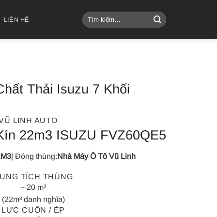
Tìm
LIÊN HỆ
kiếm:
hất Thải Isuzu 7 Khối
VŨ LINH AUTO
Kín 22m3 ISUZU FVZ60QE5
2M3
| Đóng thùng:
Nhà Máy Ô Tô Vũ Linh
UNG TÍCH THÙNG
~ 20 m³
(22m³ danh nghĩa)
LỰC CUỐN / ÉP