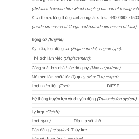
(Distance between fifth wheel coupling pin and of towing vehi
Kích thước lòng thùng xe/bao ngoài xi téc: 4400/3600x150
(Inside dimension of Cargo deck/outside dimension of tank):
Động cơ
(Engine)
Ký hiệu, loại động cơ
(Engine model, engine type)
:
Thể tích làm việc
(Displacement)
:
Công suất lớn nhất/ tốc độ quay
(Max output/rpm)
:
Mô men lớn nhất/ tốc độ quay
(Max Torque/rpm)
:
Loại nhiên liệu
(Fuel)
:
DIESEL
Hệ thống truyền lực và chuyển động
(Transmission system)
Ly hợp
(Clutch)
:
Loại
(type)
:
Đĩa ma sát khô
Dẫn động
(actuation)
: Thủy lực
Hộp số chính
(main gearbox)
: