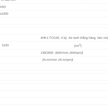
cle):
0x1500
4HK1-TCG40, 4 kỳ, 4xi lanh thẳng hàng, làm mát
3
5193
(cm
)
139/2600 (kW/r/min
(kW/rpm)
)
(N.m/r/min
(N.m/rpm)
)