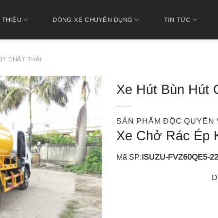
 THIỆU
DÒNG XE CHUYÊN DỤNG
TIN TỨC
ÚT CHẤT THẢI
Xe Hút Bùn Hút C
SẢN PHẨM ĐỘC QUYỀN 
Xe Chở Rác Ép 
Mã SP:
ISUZU-FVZ60QE5-2
D