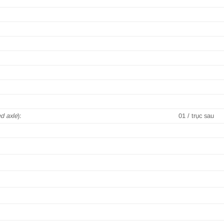
ed axle
):
01 / trục sau