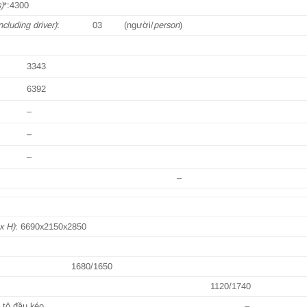
)
*:4300
ncluding driver)
: 03 (người/
person
)
3343
6392
–
–
–
–
x H)
: 6690x2150x2850
1680/1650
1120/1740
 tô đầu kéo
–