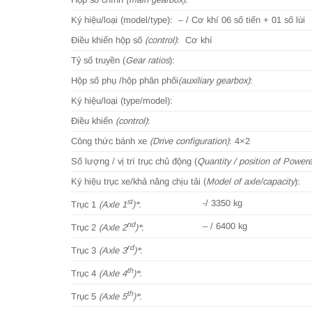
Ký hiệu/loại (model/type): – / Cơ khí 06 số tiến + 01 số lùi
Điều khiển hộp số
(control)
: Cơ khí
Tỷ số truyền (
Gear ratios
):
Hộp số phụ /hộp phân phối
(auxiliary gearbox)
:
Ký hiệu/loại (type/model):
Điều khiển
(control)
:
Công thức bánh xe
(Drive configuration)
: 4×2
Số lượng / vị trí trục chủ động (
Quantity / position of Power
Ký hiệu trục xe/khả năng chịu tải (
Model of axle/capacity
):
st
-/ 3350 kg
Trục 1
(Axle 1
)*
:
nd
– / 6400 kg
Trục 2
(Axle 2
)*
:
rd
Trục 3
(Axle 3
)*
:
th
Trục 4
(Axle 4
)*
:
th
Trục 5
(Axle 5
)*
: