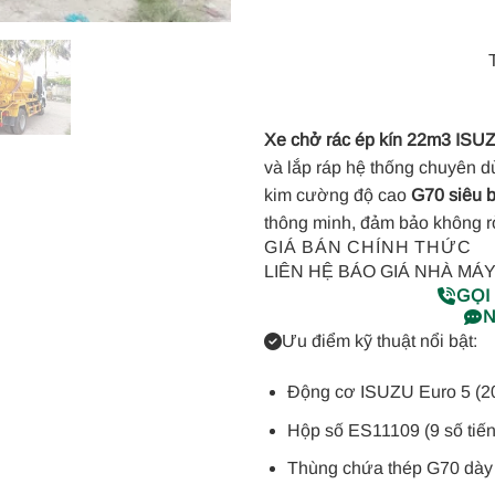
Xe chở rác ép kín 22m3 IS
và lắp ráp hệ thống chuyên d
kim cường độ cao
G70 siêu 
thông minh, đảm bảo không rò 
GIÁ BÁN CHÍNH THỨC
LIÊN HỆ BÁO GIÁ NHÀ MÁ
GỌI
N
Ưu điểm kỹ thuật nổi bật:
Động cơ ISUZU Euro 5 (2
Hộp số ES11109 (9 số tiến,
Thùng chứa thép G70 dà