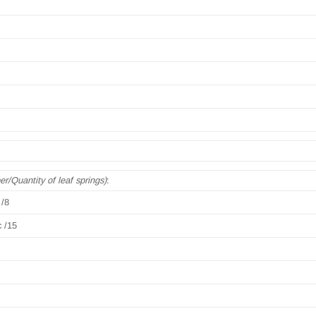
er/Quantity of leaf springs)
:
 /8
c /15