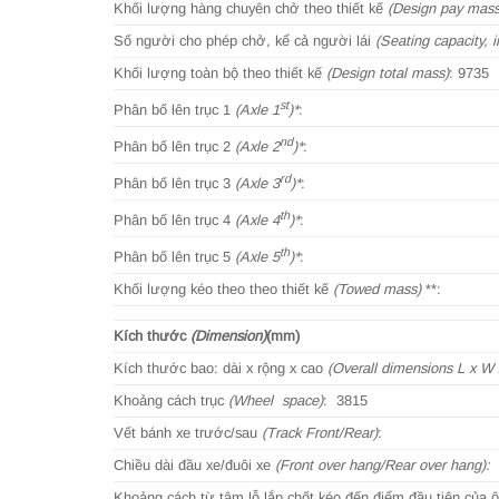
Khối lượng hàng chuyên chở theo thiết kế
(Design pay mass
Số người cho phép chở, kể cả người lái
(Seating capacity, i
Khối lượng toàn bộ theo thiết kế
(Design total mass)
: 9735
st
Phân bố lên trục 1
(Axle 1
)*
:
nd
Phân bố lên trục 2
(Axle 2
)*
:
rd
Phân bố lên trục 3
(Axle 3
)*
:
th
Phân bố lên trục 4
(Axle 4
)*
:
th
Phân bố lên trục 5
(Axle 5
)*
:
Khối lượng kéo theo theo thiết kế
(Towed mass)
**:
Kích thước
(Dimension)
(mm)
Kích thước bao: dài x rộng x cao
(Overall dimensions L x W 
Khoảng cách trục
(Wheel space)
: 3815
Vết bánh xe trước/sau
(Track Front/Rear)
:
Chiều dài đầu xe/đuôi xe
(Front over hang/Rear over hang):
Khoảng cách từ tâm lỗ lắp chốt kéo đến điểm đầu tiên của ô