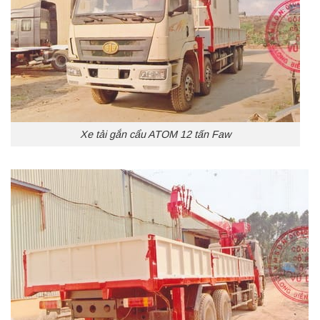
Xe tải gắn cẩu ATOM 12 tấn Faw