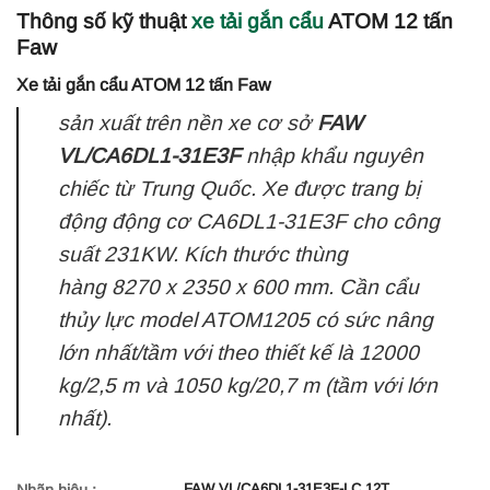
Thông số kỹ thuật
xe tải gắn cẩu
ATOM 12 tấn
Faw
Xe tải gắn cẩu ATOM 12 tấn Faw
sản xuất trên nền xe cơ sở
FAW
VL/CA6DL1-31E3F
nhập khẩu nguyên
chiếc từ Trung Quốc. Xe được trang bị
động động cơ CA6DL1-31E3F cho công
suất 231KW. Kích thước thùng
hàng 8270 x 2350 x 600 mm. Cần cẩu
thủy lực model ATOM1205 có sức nâng
lớn nhất/tầm với theo thiết kế là 12000
kg/2,5 m và 1050 kg/20,7 m (tầm với lớn
nhất).
FAW VL/CA6DL1-31E3F-LC.12T
Nhãn hiệu :