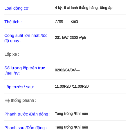
4 kỳ, 6 xi lanh thẳng hàng, tăng áp
Loại động cơ:
7700 cm3
Thể tích :
Công suất lớn nhất /tốc
231 kW/ 2300 v/ph
độ quay :
Lốp xe :
Số lượng lốp trên trục
02/02/04/04/—
I/II/III/IV:
11.00R20 /11.00R20
Lốp trước / sau:
Hệ thống phanh :
Tang trống /Khí nén
Phanh trước /Dẫn động :
Tang trống /Khí nén
Phanh sau /Dẫn động :