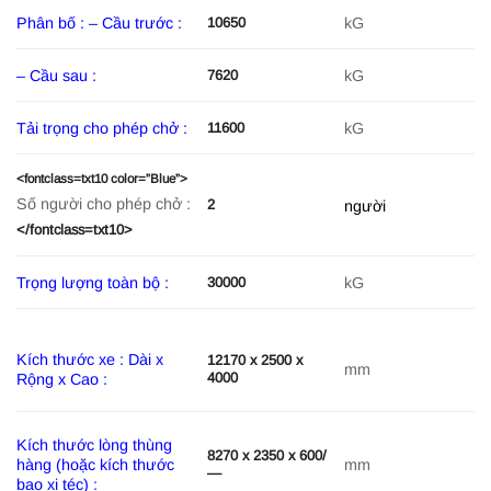
Phân bố : – Cầu trước :
kG
10650
– Cầu sau :
kG
7620
Tải trọng cho phép chở :
kG
11600
<fontclass=txt10 color=”Blue”>
Số người cho phép chở :
2
người
</fontclass=txt10>
Trọng lượng toàn bộ :
kG
30000
Kích thước xe : Dài x
12170 x 2500 x
mm
4000
Rộng x Cao :
Kích thước lòng thùng
8270 x 2350 x 600/
hàng (hoặc kích thước
mm
—
bao xi téc) :