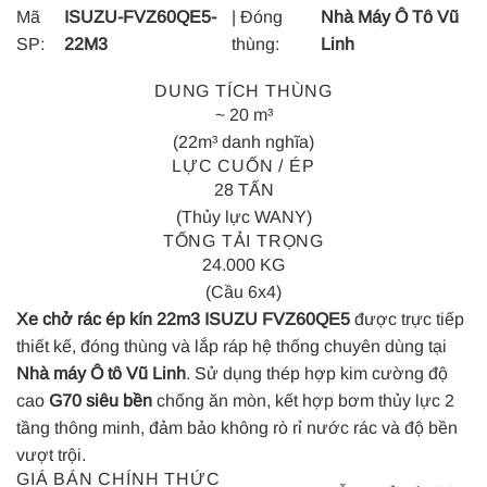
Mã
ISUZU-FVZ60QE5-
| Đóng
Nhà Máy Ô Tô Vũ
SP:
22M3
thùng:
Linh
DUNG TÍCH THÙNG
~ 20 m³
(22m³ danh nghĩa)
LỰC CUỐN / ÉP
28 TẤN
(Thủy lực WANY)
TỔNG TẢI TRỌNG
24.000 KG
(Cầu 6x4)
Xe chở rác ép kín 22m3 ISUZU FVZ60QE5
được trực tiếp
thiết kế, đóng thùng và lắp ráp hệ thống chuyên dùng tại
Nhà máy Ô tô Vũ Linh
. Sử dụng thép hợp kim cường độ
cao
G70 siêu bền
chống ăn mòn, kết hợp bơm thủy lực 2
tầng thông minh, đảm bảo không rò rỉ nước rác và độ bền
vượt trội.
GIÁ BÁN CHÍNH THỨC