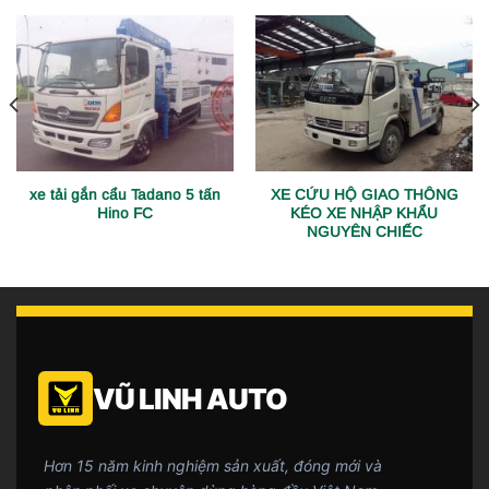
xe tải gắn cẩu Tadano 5 tấn
XE CỨU HỘ GIAO THÔNG
Hino FC
KÉO XE NHẬP KHẨU
NGUYÊN CHIẾC
VŨ LINH AUTO
Hơn 15 năm kinh nghiệm sản xuất, đóng mới và