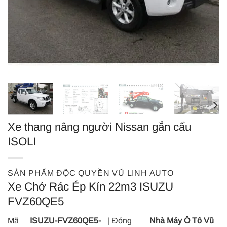
Xe thang nâng người Nissan gắn cẩu
ISOLI
SẢN PHẨM ĐỘC QUYỀN VŨ LINH AUTO
Xe Chở Rác Ép Kín 22m3 ISUZU
FVZ60QE5
Mã
ISUZU-FVZ60QE5-
| Đóng
Nhà Máy Ô Tô Vũ