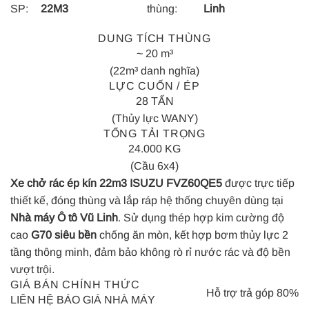
SP:
22M3
thùng:
Linh
DUNG TÍCH THÙNG
~ 20 m³
(22m³ danh nghĩa)
LỰC CUỐN / ÉP
28 TẤN
(Thủy lực WANY)
TỔNG TẢI TRỌNG
24.000 KG
(Cầu 6x4)
Xe chở rác ép kín 22m3 ISUZU FVZ60QE5
được trực tiếp
thiết kế, đóng thùng và lắp ráp hệ thống chuyên dùng tại
Nhà máy Ô tô Vũ Linh
. Sử dụng thép hợp kim cường độ
cao
G70 siêu bền
chống ăn mòn, kết hợp bơm thủy lực 2
tầng thông minh, đảm bảo không rò rỉ nước rác và độ bền
vượt trội.
GIÁ BÁN CHÍNH THỨC
Hỗ trợ trả góp 80%
LIÊN HỆ BÁO GIÁ NHÀ MÁY