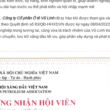
các kiến thức, kỹ năng, kinh nghiệm quản trị, giúp doanh nghiệ
u dài hạn trước xu thế phát triển và hội nhập mạnh mẽ.
i,
Công ty Cổ phần Ô tô Vũ Linh
rất tự hào khi được tham gia và
dầu theo Quyết định số 83/QĐ-HHXDVN được ký ngày 08/04/2022
nghiệp trong tương lai, cũng vừa là trách nhiệm của Vũ Linh tr
chuyển, lưu trữ xăng dầu tối ưu, góp phần xây dựng và phát tri