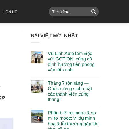
Tìm
LIÊN HỆ
kiếm:
BÀI VIẾT MỚI NHẤT
Vũ Linh Auto làm việc
với GOTION, củng cố
định hướng tiên phong
vận tải xanh
Tháng 7 rộn ràng —
Chúc mừng sinh nhật
các thành viên cùng
ho
tháng!
Phân biệt rơ mooc & sơ
mi rơ mooc: Ví dụ minh
hoạ & lỗi thường gặp khi