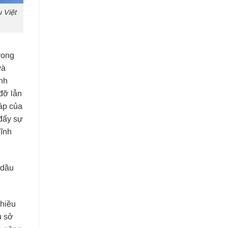
 Việt
rong
và
ành
đỡ lẫn
áp của
 đẩy sự
lĩnh
 dầu
nhiều
ủ sở