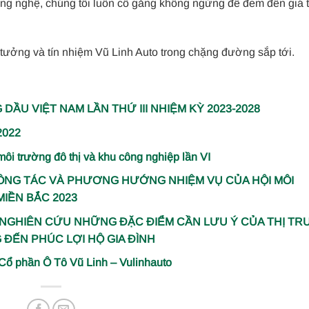
ông nghệ, chúng tôi luôn cố gắng không ngừng để đem đến giá tr
 tưởng và tín nhiệm Vũ Linh Auto trong chặng đường sắp tới.
G DẦU VIỆT NAM LẦN THỨ III NHIỆM KỲ 2023-2028
2022
ôi trường đô thị và khu công nghiệp lần VI
 CÔNG TÁC VÀ PHƯƠNG HƯỚNG NHIỆM VỤ CỦA HỘI MÔI
IỀN BẮC 2023
Ả NGHIÊN CỨU NHỮNG ĐẶC ĐIỂM CẦN LƯU Ý CỦA THỊ T
ĐẾN PHÚC LỢI HỘ GIA ĐÌNH
 Cổ phần Ô Tô Vũ Linh – Vulinhauto