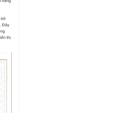
p nâng
 trở
. Đây
ong
ển thị