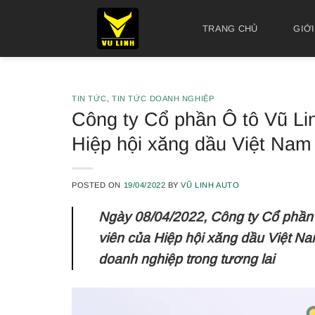
Skip
to
TRANG CHỦ
GIỚI
content
TIN TỨC
,
TIN TỨC DOANH NGHIỆP
Công ty Cổ phần Ô tô Vũ Lin
Hiệp hội xăng dầu Việt Nam
POSTED ON
19/04/2022
BY
VŨ LINH AUTO
Ngày 08/04/2022, Công ty Cổ phần Ô
viên của Hiệp hội xăng dầu Việt N
doanh nghiệp trong tương lai