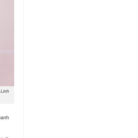
 Linh
oanh