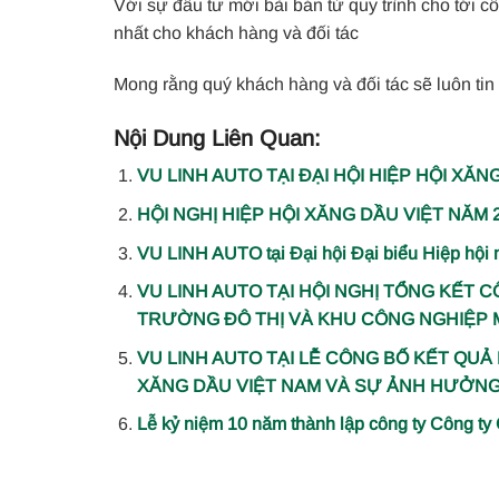
Với sự đầu tư mới bài bản từ quy trình cho tới c
nhất cho khách hàng và đối tác
Mong rằng quý khách hàng và đối tác sẽ luôn tin
Nội Dung Liên Quan:
VU LINH AUTO TẠI ĐẠI HỘI HIỆP HỘI XĂN
HỘI NGHỊ HIỆP HỘI XĂNG DẦU VIỆT NĂM 
VU LINH AUTO tại Đại hội Đại biểu Hiệp hội m
VU LINH AUTO TẠI HỘI NGHỊ TỔNG KẾT
TRƯỜNG ĐÔ THỊ VÀ KHU CÔNG NGHIỆP M
VU LINH AUTO TẠI LỄ CÔNG BỐ KẾT QU
XĂNG DẦU VIỆT NAM VÀ SỰ ẢNH HƯỞNG 
Lễ kỷ niệm 10 năm thành lập công ty Công ty