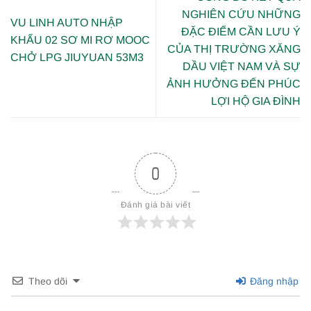
NGHIÊN CỨU NHỮNG
VU LINH AUTO NHẬP
ĐẶC ĐIỂM CẦN LƯU Ý
KHẨU 02 SƠ MI RƠ MOOC
CỦA THỊ TRƯỜNG XĂNG
CHỞ LPG JIUYUAN 53M3
DẦU VIỆT NAM VÀ SỰ
ẢNH HƯỞNG ĐẾN PHÚC
LỢI HỘ GIA ĐÌNH
0
Đánh giá bài viết
Theo dõi
Đăng nhập