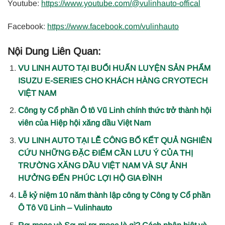
Youtube:
https://www.youtube.com/@vulinhauto-offical
Facebook:
https://www.facebook.com/vulinhauto
Nội Dung Liên Quan:
VU LINH AUTO TẠI BUỔI HUẤN LUYỆN SẢN PHẨM
ISUZU E-SERIES CHO KHÁCH HÀNG CRYOTECH
VIỆT NAM
Công ty Cổ phần Ô tô Vũ Linh chính thức trở thành hội
viên của Hiệp hội xăng dầu Việt Nam
VU LINH AUTO TẠI LỄ CÔNG BỐ KẾT QUẢ NGHIÊN
CỨU NHỮNG ĐẶC ĐIỂM CẦN LƯU Ý CỦA THỊ
TRƯỜNG XĂNG DẦU VIỆT NAM VÀ SỰ ẢNH
HƯỞNG ĐẾN PHÚC LỢI HỘ GIA ĐÌNH
Lễ kỷ niệm 10 năm thành lập công ty Công ty Cổ phần
Ô Tô Vũ Linh – Vulinhauto