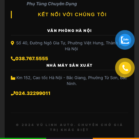
Phụ Tùng Chuyên Dụng
KẾT NỐI VỚI CHÚNG TÔI
VĂN PHÒNG HÀ NỘI
Số 40, Đường Ngô Gia Tự, Phường Việt Hưng, Thành phố
Hà Nội
038.767.5555
NHÀ MÁY SẢN XUẤT
Km 152, Cao tốc Hà Nội - Bắc Giang, Phường Từ Sơn, Bắc
Ninh.
024.32299011
© 2024 VŨ LINH AUTO. CHUYÊN CHỞ GIÁ
TRỊ KHÁC BIỆT