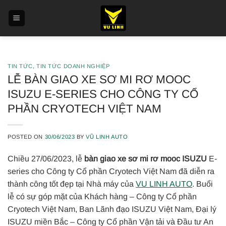
Skip
to
content
TIN TỨC
,
TIN TỨC DOANH NGHIỆP
LỄ BÀN GIAO XE SƠ MI RƠ MOOC
ISUZU E-SERIES CHO CÔNG TY CỔ
PHẦN CRYOTECH VIỆT NAM
POSTED ON
30/06/2023
BY
VŨ LINH AUTO
Chiều 27/06/2023, lễ
bàn giao xe sơ mi rơ mooc ISUZU
E-
series cho Công ty Cổ phần Cryotech Việt Nam đã diễn ra
thành công tốt đẹp tại Nhà máy của
VU LINH AUTO
. Buổi
lễ có sự góp mặt của Khách hàng – Công ty Cổ phần
Cryotech Việt Nam, Ban Lãnh đạo ISUZU Việt Nam, Đại lý
ISUZU miền Bắc – Công ty Cổ phần Vận tải và Đầu tư An