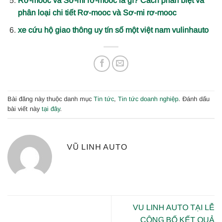
Rơ-mooc và Sơ-mi rơ-mooc là gì? Cách phân biệt và
phân loại chi tiết Rơ-mooc và Sơ-mi rơ-mooc
xe cứu hộ giao thông uy tín số một việt nam vulinhauto
Bài đăng này thuộc danh mục
Tin tức
,
Tin tức doanh nghiệp
. Đánh dấu
bài viết này
tại đây
.
VŨ LINH AUTO
VU LINH AUTO TẠI LỄ
CÔNG BỐ KẾT QUẢ