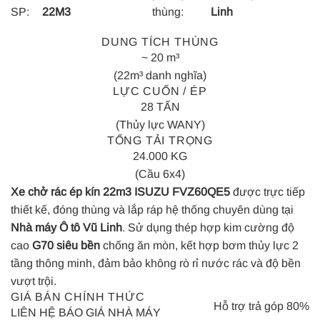
SP:
22M3
thùng:
Linh
DUNG TÍCH THÙNG
~ 20 m³
(22m³ danh nghĩa)
LỰC CUỐN / ÉP
28 TẤN
(Thủy lực WANY)
TỔNG TẢI TRỌNG
24.000 KG
(Cầu 6x4)
Xe chở rác ép kín 22m3 ISUZU FVZ60QE5
được trực tiếp
thiết kế, đóng thùng và lắp ráp hệ thống chuyên dùng tại
Nhà máy Ô tô Vũ Linh
. Sử dụng thép hợp kim cường độ
cao
G70 siêu bền
chống ăn mòn, kết hợp bơm thủy lực 2
tầng thông minh, đảm bảo không rò rỉ nước rác và độ bền
vượt trội.
GIÁ BÁN CHÍNH THỨC
Hỗ trợ trả góp 80%
LIÊN HỆ BÁO GIÁ NHÀ MÁY