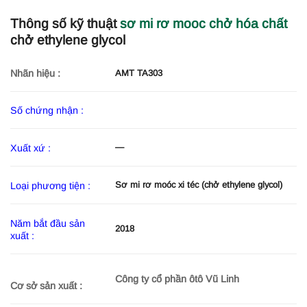
Thông số kỹ thuật
sơ mi rơ mooc chở hóa chất
chở ethylene glycol
Nhãn hiệu :
AMT TA303
Số chứng nhận :
—
Xuất xứ :
Sơ mi rơ moóc xi téc (chở ethylene glycol)
Loại phương tiện :
Năm bắt đầu sản
2018
xuất :
Công ty cổ phần ôtô Vũ Linh
Cơ sở sản xuất :