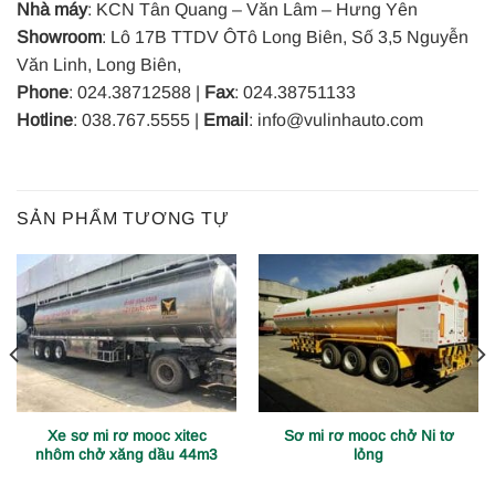
Nhà máy
: KCN Tân Quang – Văn Lâm – Hưng Yên
Showroom
: Lô 17B TTDV ÔTô Long Biên, Số 3,5 Nguyễn
Văn Linh, Long Biên,
Phone
: 024.38712588 |
Fax
: 024.38751133
Hotline
: 038.767.5555 |
Email
: info@vulinhauto.com
SẢN PHẨM TƯƠNG TỰ
Xe sơ mi rơ mooc xitec
Sơ mi rơ mooc chở Ni tơ
nhôm chở xăng dầu 44m3
lỏng