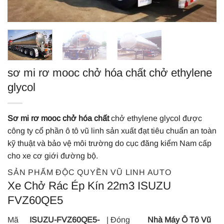
sơ mi rơ mooc chở hóa chất chở ethylene
glycol
Sơ mi rơ mooc chở hóa chất
chở ethylene glycol được
công ty cổ phần ô tô vũ linh sản xuất đạt tiêu chuẩn an toàn
kỹ thuật và bảo vệ môi trường do cục đăng kiểm Nam cấp
cho xe cơ giới đường bộ.
SẢN PHẨM ĐỘC QUYỀN VŨ LINH AUTO
Xe Chở Rác Ép Kín 22m3 ISUZU
FVZ60QE5
Mã
ISUZU-FVZ60QE5-
| Đóng
Nhà Máy Ô Tô Vũ