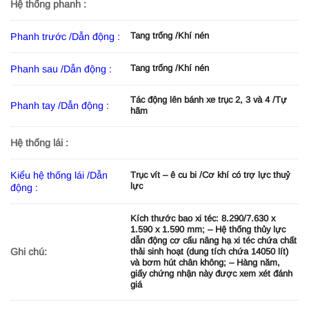
Hệ thống phanh :
Tang trống /Khí nén
Phanh trước /Dẫn động :
Tang trống /Khí nén
Phanh sau /Dẫn động :
Tác động lên bánh xe trục 2, 3 và 4 /Tự
Phanh tay /Dẫn động :
hãm
Hệ thống lái :
Kiểu hệ thống lái /Dẫn
Trục vít – ê cu bi /Cơ khí có trợ lực thuỷ
lực
động :
Kích thước bao xi téc: 8.290/7.630 x
1.590 x 1.590 mm; – Hệ thống thủy lực
dẫn động cơ cấu nâng hạ xi téc chứa chất
Ghi chú:
thải sinh hoạt (dung tích chứa 14050 lít)
và bơm hút chân không; – Hàng năm,
giấy chứng nhận này được xem xét đánh
giá