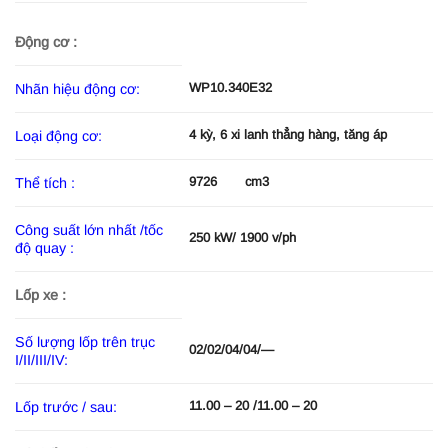
Động cơ :
WP10.340E32
Nhãn hiệu động cơ:
4 kỳ, 6 xi lanh thẳng hàng, tăng áp
Loại động cơ:
9726 cm3
Thể tích :
Công suất lớn nhất /tốc
250 kW/ 1900 v/ph
độ quay :
Lốp xe :
Số lượng lốp trên trục
02/02/04/04/—
I/II/III/IV:
11.00 – 20 /11.00 – 20
Lốp trước / sau: