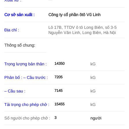
Cơ sở sản xuất :
Công ty cổ phần ôtô Vũ Linh
Lô 17B, TTDV ô tô Long Biên, số 3-5
Địa chỉ :
Nguyễn Văn Linh, Long Biên, Hà Nội
Thông số chung:
14350
Trọng lượng bản thân :
kG
7205
Phân bố : – Cầu trước :
kG
7145
– Cầu sau :
kG
15455
Tải trọng cho phép chở :
kG
3
Số người cho phép chở :
người