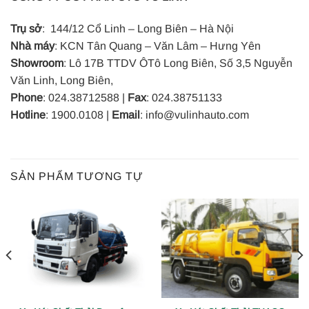
Trụ sở
: 144/12 Cổ Linh – Long Biên – Hà Nội
Nhà máy
: KCN Tân Quang – Văn Lâm – Hưng Yên
Showroom
: Lô 17B TTDV ÔTô Long Biên, Số 3,5 Nguyễn
Văn Linh, Long Biên,
Phone
: 024.38712588 |
Fax
: 024.38751133
Hotline
: 1900.0108 |
Email
: info@vulinhauto.com
SẢN PHẨM TƯƠNG TỰ