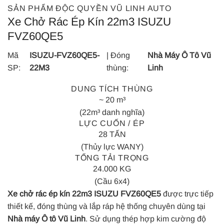
SẢN PHẨM ĐỘC QUYỀN VŨ LINH AUTO
Xe Chở Rác Ép Kín 22m3 ISUZU
FVZ60QE5
Mã
ISUZU-FVZ60QE5-
| Đóng
Nhà Máy Ô Tô Vũ
SP:
22M3
thùng:
Linh
DUNG TÍCH THÙNG
~ 20 m³
(22m³ danh nghĩa)
LỰC CUỐN / ÉP
28 TẤN
(Thủy lực WANY)
TỔNG TẢI TRỌNG
24.000 KG
(Cầu 6x4)
Xe chở rác ép kín 22m3 ISUZU FVZ60QE5
được trực tiếp
thiết kế, đóng thùng và lắp ráp hệ thống chuyên dùng tại
Nhà máy Ô tô Vũ Linh
. Sử dụng thép hợp kim cường độ