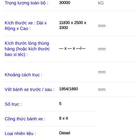
Trọng lượng toàn bộ :
kG
30000
Kích thước xe : Dài x
11830 x 2500 x
mm
3300
Rộng x Cao :
Kích thước lòng thùng
— x — x —/—
hàng (hoặc kích thước
mm
bao xi téc) :
mm
Khoảng cách trục :
1954/1860
Vết bánh xe trước / sau :
mm
5
Số trục :
8 x 4
Công thức bánh xe :
Diesel
Loại nhiên liệu :