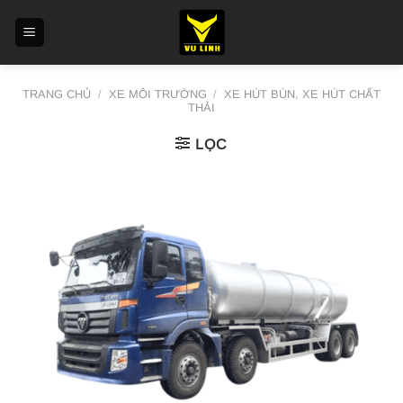
Skip
to
content
TRANG CHỦ
/
XE MÔI TRƯỜNG
/
XE HÚT BÙN, XE HÚT CHẤT
THẢI
LỌC