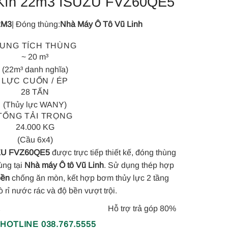
Kín 22m3 ISUZU FVZ60QE5
2M3
| Đóng thùng:
Nhà Máy Ô Tô Vũ Linh
UNG TÍCH THÙNG
~ 20 m³
(22m³ danh nghĩa)
LỰC CUỐN / ÉP
28 TẤN
(Thủy lực WANY)
TỔNG TẢI TRỌNG
24.000 KG
(Cầu 6x4)
UZU FVZ60QE5
được trực tiếp thiết kế, đóng thùng
ùng tại
Nhà máy Ô tô Vũ Linh
. Sử dụng thép hợp
bền
chống ăn mòn, kết hợp bơm thủy lực 2 tầng
rỉ nước rác và độ bền vượt trội.
Hỗ trợ trả góp 80%
Y
 HOTLINE 038.767.5555