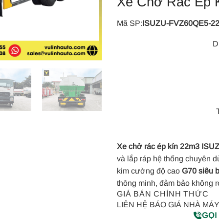
Xe Chở Rác Ép 
Mã SP:
ISUZU-FVZ60QE5-2
D
Xe chở rác ép kín 22m3 IS
và lắp ráp hệ thống chuyên d
kim cường độ cao
G70 siêu 
thông minh, đảm bảo không rò 
GIÁ BÁN CHÍNH THỨC
LIÊN HỆ BÁO GIÁ NHÀ MÁ
GỌI