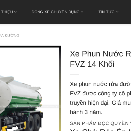
 THIỆU
DÒNG XE CHUYÊN DỤNG
TIN TỨC
ỬA ĐƯỜNG
Xe Phun Nước R
FVZ 14 Khối
Xe phun nước rửa đườn
FVZ được công ty cổ ph
truyền hiện đại. Giá m
hành 3 năm.
SẢN PHẨM ĐỘC QUYỀN 