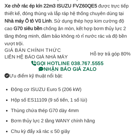
Xe chở rác ép kín 22m3 ISUZU FVZ60QE5
được trực tiếp
thiết kế, đóng thùng và lắp ráp hệ thống chuyên dùng tại
Nhà máy Ô tô Vũ Linh
. Sử dụng thép hợp kim cường độ
cao
G70 siêu bền
chống ăn mòn, kết hợp bơm thủy lực 2
tầng thông minh, đảm bảo không rò rỉ nước rác và độ bền
vượt trội.
GIÁ BÁN CHÍNH THỨC
Hỗ trợ trả góp 80%
LIÊN HỆ BÁO GIÁ NHÀ MÁY
GỌI HOTLINE 038.767.5555
NHẬN BÁO GIÁ ZALO
Ưu điểm kỹ thuật nổi bật:
Động cơ ISUZU Euro 5 (206 kW)
Hộp số ES11109 (9 số tiến, 1 số lùi)
Thùng chứa thép G70 dày 4mm
Bơm thủy lực 2 tầng WANY chính hãng
Chu kỳ đẩy xả rác ≤ 50 giây