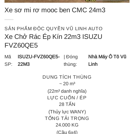
Xe sơ mi rơ mooc ben CMC 24m3
SẢN PHẨM ĐỘC QUYỀN VŨ LINH AUTO
Xe Chở Rác Ép Kín 22m3 ISUZU
FVZ60QE5
Mã
ISUZU-FVZ60QE5-
| Đóng
Nhà Máy Ô Tô Vũ
SP:
22M3
thùng:
Linh
DUNG TÍCH THÙNG
~ 20 m³
(22m³ danh nghĩa)
LỰC CUỐN / ÉP
28 TẤN
(Thủy lực WANY)
TỔNG TẢI TRỌNG
24.000 KG
(Cầu 6x4)