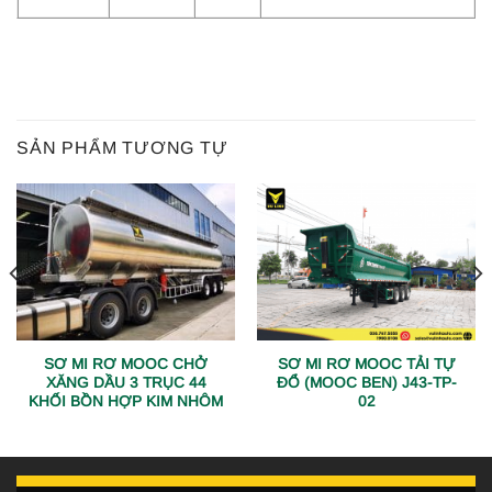
SẢN PHẨM TƯƠNG TỰ
SƠ MI RƠ MOOC CHỞ
SƠ MI RƠ MOOC TẢI TỰ
XĂNG DẦU 3 TRỤC 44
ĐỔ (MOOC BEN) J43-TP-
KHỐI BỒN HỢP KIM NHÔM
02