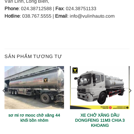
Văn Linh, Long Biên,
Phone
: 024.38712588 |
Fax
: 024.38751133
Hotline
: 038.767.5555 |
Email
: info@vulinhauto.com
SẢN PHẨM TƯƠNG TỰ
sơ mi rơ mooc chở xăng 44
XE CHỞ XĂNG DẦU
khối bồn nhôm
DONGFENG 11M3 CHIA 3
KHOANG