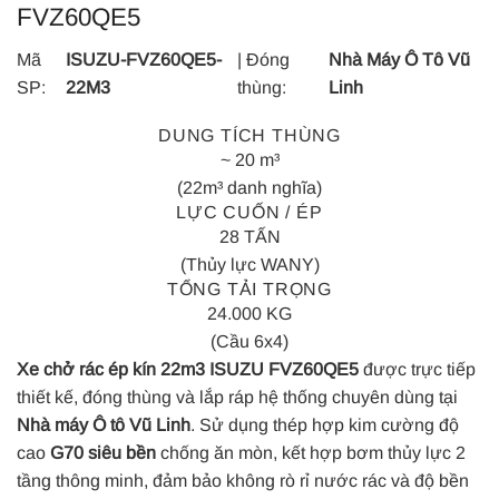
FVZ60QE5
Mã
ISUZU-FVZ60QE5-
| Đóng
Nhà Máy Ô Tô Vũ
SP:
22M3
thùng:
Linh
DUNG TÍCH THÙNG
~ 20 m³
(22m³ danh nghĩa)
LỰC CUỐN / ÉP
28 TẤN
(Thủy lực WANY)
TỔNG TẢI TRỌNG
24.000 KG
(Cầu 6x4)
Xe chở rác ép kín 22m3 ISUZU FVZ60QE5
được trực tiếp
thiết kế, đóng thùng và lắp ráp hệ thống chuyên dùng tại
Nhà máy Ô tô Vũ Linh
. Sử dụng thép hợp kim cường độ
cao
G70 siêu bền
chống ăn mòn, kết hợp bơm thủy lực 2
tầng thông minh, đảm bảo không rò rỉ nước rác và độ bền