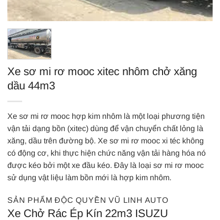
Xe sơ mi rơ mooc xitec nhôm chở xăng
dầu 44m3
Xe sơ mi rơ mooc hợp kim nhôm là một loại phương tiện
vận tải dạng bồn (xitec) dùng để vận chuyển chất lỏng là
xăng, dầu trên đường bộ. Xe sơ mi rơ mooc xi téc không
có động cơ, khi thực hiện chức năng vận tải hàng hóa nó
được kéo bởi một xe đầu kéo. Đây là loại sơ mi rơ mooc
sử dụng vật liệu làm bồn mới là hợp kim nhôm.
SẢN PHẨM ĐỘC QUYỀN VŨ LINH AUTO
Xe Chở Rác Ép Kín 22m3 ISUZU