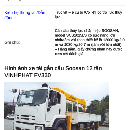
Kiểu hệ thống lái /Dẫn
Trục vít – ê cu bi /Cơ khí có trợ lực thuỷ
lực
động :
Cần cẩu thủy lực nhãn hiệu SOOSAN,
model SCS1015LS có sức nâng lớn
nhất/tầm với theo thiết kế là 12000 kg/2,0
Ghi chú:
m và 1030 kg/20,7 m (tầm với lớn nhất);
– Hàng năm, giấy chứng nhận này được
xem xét đánh giá
Hình ảnh xe tải gắn cẩu Soosan 12 tấn
VINHPHAT FV330