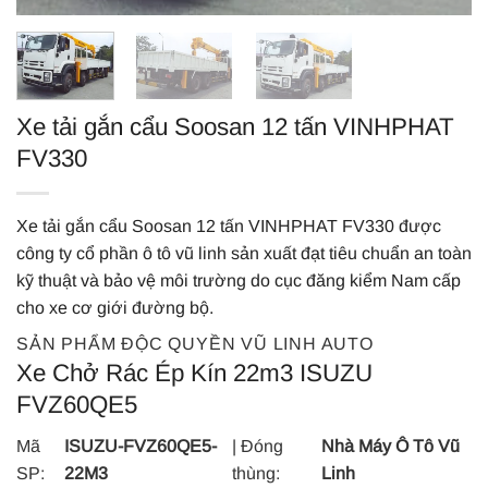
Xe tải gắn cẩu Soosan 12 tấn VINHPHAT
FV330
Xe tải gắn cẩu Soosan 12 tấn VINHPHAT FV330 được
công ty cổ phần ô tô vũ linh sản xuất đạt tiêu chuẩn an toàn
kỹ thuật và bảo vệ môi trường do cục đăng kiểm Nam cấp
cho xe cơ giới đường bộ.
SẢN PHẨM ĐỘC QUYỀN VŨ LINH AUTO
Xe Chở Rác Ép Kín 22m3 ISUZU
FVZ60QE5
Mã
ISUZU-FVZ60QE5-
| Đóng
Nhà Máy Ô Tô Vũ
SP:
22M3
thùng:
Linh