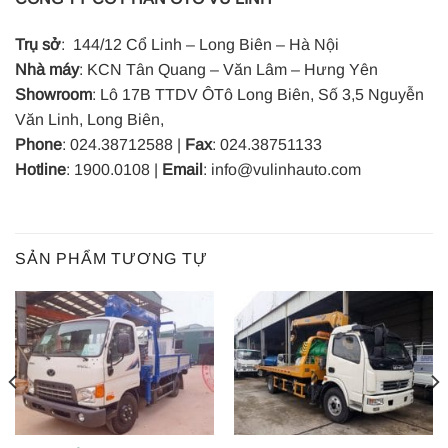
Trụ sở
: 144/12 Cổ Linh – Long Biên – Hà Nội
Nhà máy
: KCN Tân Quang – Văn Lâm – Hưng Yên
Showroom
: Lô 17B TTDV ÔTô Long Biên, Số 3,5 Nguyễn
Văn Linh, Long Biên,
Phone
: 024.38712588 |
Fax
: 024.38751133
Hotline
: 1900.0108 |
Email
: info@vulinhauto.com
SẢN PHẨM TƯƠNG TỰ