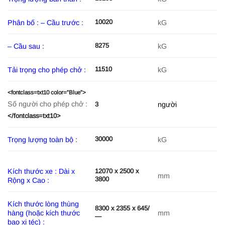
10020
Phân bố : – Cầu trước :
kG
8275
– Cầu sau :
kG
11510
Tải trọng cho phép chở :
kG
<fontclass=txt10 color=”Blue”>
Số người cho phép chở :
người
3
</fontclass=txt10>
30000
Trọng lượng toàn bộ :
kG
Kích thước xe : Dài x
12070 x 2500 x
mm
3800
Rộng x Cao :
Kích thước lòng thùng
8300 x 2355 x 645/
hàng (hoặc kích thước
mm
—
bao xi téc) :