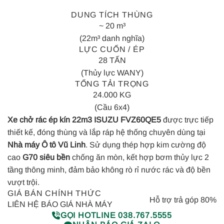
DUNG TÍCH THÙNG
~ 20 m³
(22m³ danh nghĩa)
LỰC CUỐN / ÉP
28 TẤN
(Thủy lực WANY)
TỔNG TẢI TRỌNG
24.000 KG
(Cầu 6x4)
Xe chở rác ép kín 22m3 ISUZU FVZ60QE5
được trực tiếp
thiết kế, đóng thùng và lắp ráp hệ thống chuyên dùng tại
Nhà máy Ô tô Vũ Linh
. Sử dụng thép hợp kim cường độ
cao
G70 siêu bền
chống ăn mòn, kết hợp bơm thủy lực 2
tầng thông minh, đảm bảo không rò rỉ nước rác và độ bền
vượt trội.
GIÁ BÁN CHÍNH THỨC
Hỗ trợ trả góp 80%
LIÊN HỆ BÁO GIÁ NHÀ MÁY
GỌI HOTLINE 038.767.5555