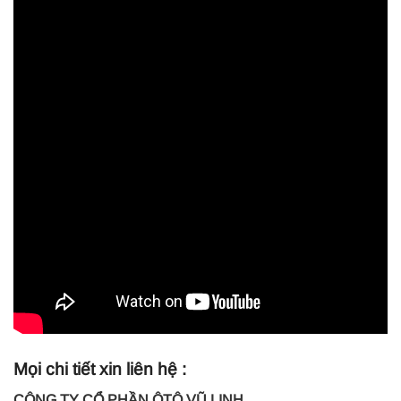
Mọi chi tiết xin liên hệ :
CÔNG TY CỔ PHẦN ÔTÔ VŨ LINH