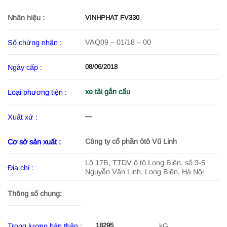
Nhãn hiệu :
VINHPHAT FV330
VAQ09 – 01/18 – 00
Số chứng nhận :
08/06/2018
Ngày cấp :
xe tải gắn cẩu
Loại phương tiện :
—
Xuất xứ :
Công ty cổ phần ôtô Vũ Linh
Cơ sở sản xuất :
Lô 17B, TTDV ô tô Long Biên, số 3-5
Địa chỉ :
Nguyễn Văn Linh, Long Biên, Hà Nội
Thông số chung:
18295
Trọng lượng bản thân :
kG