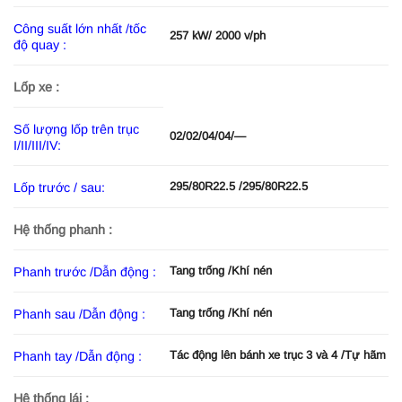
Công suất lớn nhất /tốc
257 kW/ 2000 v/ph
độ quay :
Lốp xe :
Số lượng lốp trên trục
02/02/04/04/—
I/II/III/IV:
295/80R22.5 /295/80R22.5
Lốp trước / sau:
Hệ thống phanh :
Tang trống /Khí nén
Phanh trước /Dẫn động :
Tang trống /Khí nén
Phanh sau /Dẫn động :
Tác động lên bánh xe trục 3 và 4 /Tự hãm
Phanh tay /Dẫn động :
Hệ thống lái :