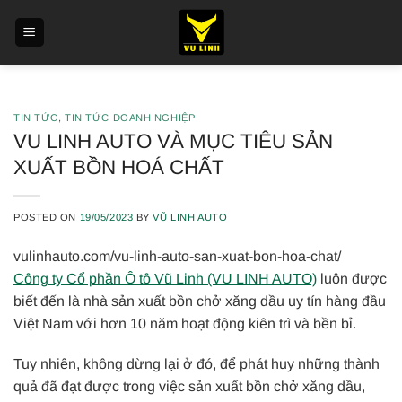
Skip
to
content
TIN TỨC
,
TIN TỨC DOANH NGHIỆP
VU LINH AUTO VÀ MỤC TIÊU SẢN
XUẤT BỒN HOÁ CHẤT
POSTED ON
19/05/2023
BY
VŨ LINH AUTO
vulinhauto.com/vu-linh-auto-san-xuat-bon-hoa-chat/
Công ty Cổ phần Ô tô Vũ Linh (VU LINH AUTO)
luôn được
biết đến là nhà sản xuất bồn chở xăng dầu uy tín hàng đầu
Việt Nam với hơn 10 năm hoạt động kiên trì và bền bỉ.
Tuy nhiên, không dừng lại ở đó, để phát huy những thành
quả đã đạt được trong việc sản xuất bồn chở xăng dầu,