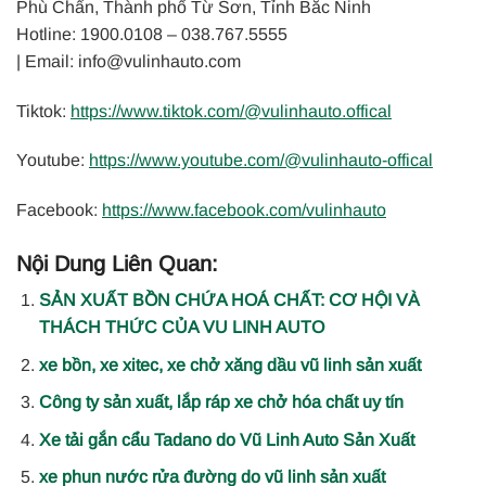
Phù Chẩn, Thành phố Từ Sơn, Tỉnh Bắc Ninh
Hotline: 1900.0108 – 038.767.5555
| Email: info@vulinhauto.com
Tiktok:
https:
//www.tiktok.com/@vulinhauto.offical
Youtube:
https://www.youtube.com/@vulinhauto-offical
Facebook:
https://www.facebook.com/vulinhauto
Nội Dung Liên Quan:
SẢN XUẤT BỒN CHỨA HOÁ CHẤT: CƠ HỘI VÀ
THÁCH THỨC CỦA VU LINH AUTO
xe bồn, xe xitec, xe chở xăng dầu vũ linh sản xuất
Công ty sản xuất, lắp ráp xe chở hóa chất uy tín
Xe tải gắn cẩu Tadano do Vũ Linh Auto Sản Xuất
xe phun nước rửa đường do vũ linh sản xuất