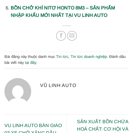
BỒN CHỞ KHÍ NITƠ HONTO 8M3 – SẢN PHẨM
NHẬP KHẨU MỚI NHẤT TẠI VU LINH AUTO
Bài đăng này thuộc danh mục
Tin tức
,
Tin tức doanh nghiệp
. Đánh dấu
bài viết này
tại đây
.
VŨ LINH AUTO
SẢN XUẤT BỒN CHỨA
VU LINH AUTO BÀN GIAO
HOÁ CHẤT: CƠ HỘI VÀ
03 XE CHỞ XĂNG DẦU