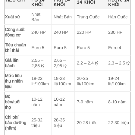
TIÊU CHÍ
FG 14
FRR 14
HD170 14
14 KHỐI
KHỐI
KHỐI
KHỐI
Nhật
Xuất xứ
Nhật Bản
Trung Quốc
Hàn Quốc
Bản
Công suất
240 HP
240 HP
220 HP
230 HP
động cơ
Tiêu chuẩn
Euro 5
Euro 5
Euro 5
Euro 4
khí thải
Giá lăn
2,55 –
2,65 –
2,2 – 2,4 tỷ
2,3 – 2,5 tỷ
bánh
2,85 tỷ
2,95 tỷ
Mức tiêu
18-22
18-23
20-25
19-24
thụ nhiên
lít/100km
lít/100km
lít/100km
lít/100km
liệu
Độ
10-12
10-12
bền/tuổi
7-9 năm
8-10 năm
năm
năm
thọ
Chi phí
25-32
28-35
bảo dưỡng
20-28 triệu
22-30 triệu
triệu
triệu
(năm)