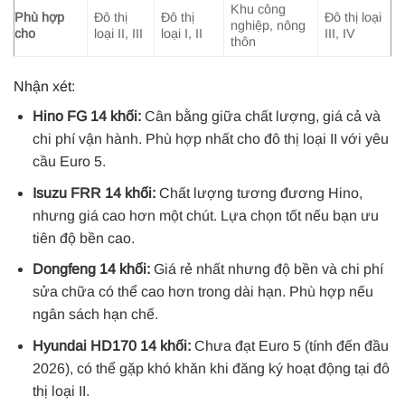
Khu công
Phù hợp
Đô thị
Đô thị
Đô thị loại
nghiệp, nông
cho
loại II, III
loại I, II
III, IV
thôn
Nhận xét:
Hino FG 14 khối:
Cân bằng giữa chất lượng, giá cả và
chi phí vận hành. Phù hợp nhất cho đô thị loại II với yêu
cầu Euro 5.
Isuzu FRR 14 khối:
Chất lượng tương đương Hino,
nhưng giá cao hơn một chút. Lựa chọn tốt nếu bạn ưu
tiên độ bền cao.
Dongfeng 14 khối:
Giá rẻ nhất nhưng độ bền và chi phí
sửa chữa có thể cao hơn trong dài hạn. Phù hợp nếu
ngân sách hạn chế.
Hyundai HD170 14 khối:
Chưa đạt Euro 5 (tính đến đầu
2026), có thể gặp khó khăn khi đăng ký hoạt động tại đô
thị loại II.