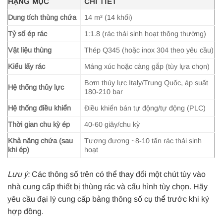
HẠNG MỤC
CHI TIẾT
Dung tích thùng chứa
14 m³ (14 khối)
Tỷ số ép rác
1:1.8 (rác thải sinh hoạt thông thường)
Vật liệu thùng
Thép Q345 (hoặc inox 304 theo yêu cầu)
Kiểu lấy rác
Máng xúc hoặc càng gắp (tùy lựa chọn)
Bơm thủy lực Italy/Trung Quốc, áp suất
Hệ thống thủy lực
180-210 bar
Hệ thống điều khiển
Điều khiển bán tự động/tự động (PLC)
Thời gian chu kỳ ép
40-60 giây/chu kỳ
Khả năng chứa (sau
Tương đương ~8-10 tấn rác thải sinh
khi ép)
hoạt
Lưu ý:
Các thông số trên có thể thay đổi một chút tùy vào
nhà cung cấp thiết bị thùng rác và cấu hình tùy chọn. Hãy
yêu cầu đại lý cung cấp bảng thông số cụ thể trước khi ký
hợp đồng.