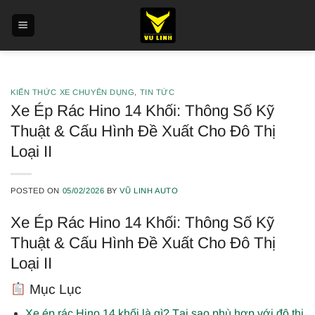
Skip
to
content
KIẾN THỨC XE CHUYÊN DỤNG
,
TIN TỨC
Xe Ép Rác Hino 14 Khối: Thông Số Kỹ
Thuật & Cấu Hình Đề Xuất Cho Đô Thị
Loại II
POSTED ON
05/02/2026
BY
VŨ LINH AUTO
Xe Ép Rác Hino 14 Khối: Thông Số Kỹ
Thuật & Cấu Hình Đề Xuất Cho Đô Thị
Loại II
Mục Lục
Xe ép rác Hino 14 khối là gì? Tại sao phù hợp với đô thị