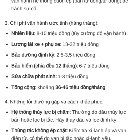
vận hành hệ thống cuốn ép (bán tự động/tự động) để
tránh sự cố.
3. Chi phí vận hành ước tính (hàng tháng):
Nhiên liệu:
8-10 triệu đồng (tùy cường độ vận hành)
Lương lái xe + phụ xe:
18-22 triệu đồng
Bảo dưỡng định kỳ:
2,5-3,5 triệu đồng
Bảo hiểm (chia đều 12 tháng):
6-7 triệu đồng
Sửa chữa phát sinh:
1-3 triệu đồng
Tổng cộng:
khoảng
36-46 triệu đồng/tháng
4. Những lỗi thường gặp và cách khắc phục:
Hệ thống thủy lực bị chậm:
Thường do dầu thủy lực
bẩn hoặc lọc bị tắc. Hãy thay dầu và lọc định kỳ.
Thùng rác không ép chặt:
Kiểm tra xi-lanh ép và van
điện từ, có thể do van bị tắc hoặc xi-lanh yếu.