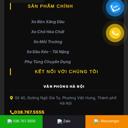
SẢN PHẨM CHÍNH
Xe Bồn Xăng Dầu
Xe Chở Hóa Chất
Xe Môi Trường
Xe Đầu Kéo - Tải Nặng
Phụ Tùng Chuyên Dụng
KẾT NỐI VỚI CHÚNG TÔI
VĂN PHÒNG HÀ NỘI
Số 40, Đường Ngô Gia Tự, Phường Việt Hưng, Thành phố
Hà Nội
038.767.5555
NHÀ MÁY SẢN XUẤT
038.767.5555
Zalo
Messenger