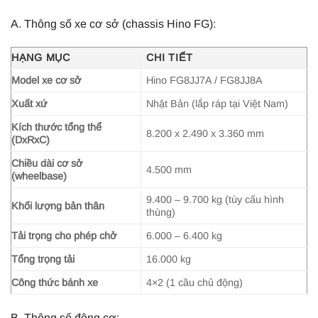
A. Thông số xe cơ sở (chassis Hino FG):
HẠNG MỤC
CHI TIẾT
Model xe cơ sở
Hino FG8JJ7A / FG8JJ8A
Xuất xứ
Nhật Bản (lắp ráp tại Việt Nam)
Kích thước tổng thể
8.200 x 2.490 x 3.360 mm
(DxRxC)
Chiều dài cơ sở
4.500 mm
(wheelbase)
9.400 – 9.700 kg (tùy cấu hình
Khối lượng bản thân
thùng)
Tải trọng cho phép chở
6.000 – 6.400 kg
Tổng trọng tải
16.000 kg
Công thức bánh xe
4×2 (1 cầu chủ động)
B. Thông số động cơ: