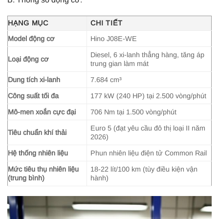
HẠNG MỤC
CHI TIẾT
Model động cơ
Hino J08E-WE
Diesel, 6 xi-lanh thẳng hàng, tăng áp
Loại động cơ
trung gian làm mát
Dung tích xi-lanh
7.684 cm³
Công suất tối đa
177 kW (240 HP) tại 2.500 vòng/phút
Mô-men xoắn cực đại
706 Nm tại 1.500 vòng/phút
Euro 5 (đạt yêu cầu đô thị loại II năm
Tiêu chuẩn khí thải
2026)
Hệ thống nhiên liệu
Phun nhiên liệu điện tử Common Rail
Mức tiêu thụ nhiên liệu
18-22 lít/100 km (tùy điều kiện vận
(trung bình)
hành)