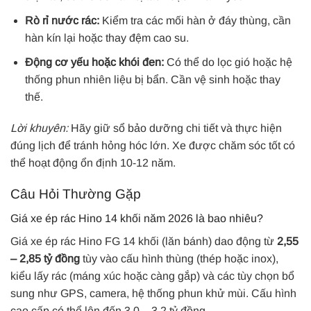
Rò rỉ nước rác:
Kiểm tra các mối hàn ở đáy thùng, cần
hàn kín lại hoặc thay đệm cao su.
Động cơ yếu hoặc khói đen:
Có thể do lọc gió hoặc hệ
thống phun nhiên liệu bị bẩn. Cần vệ sinh hoặc thay
thế.
Lời khuyên:
Hãy giữ sổ bảo dưỡng chi tiết và thực hiện
đúng lịch để tránh hỏng hóc lớn. Xe được chăm sóc tốt có
thể hoạt động ổn định 10-12 năm.
Câu Hỏi Thường Gặp
Giá xe ép rác Hino 14 khối năm 2026 là bao nhiêu?
Giá xe ép rác Hino FG 14 khối (lăn bánh) dao động từ
2,55
– 2,85 tỷ đồng
tùy vào cấu hình thùng (thép hoặc inox),
kiểu lấy rác (máng xúc hoặc càng gắp) và các tùy chọn bổ
sung như GPS, camera, hệ thống phun khử mùi. Cấu hình
cao cấp có thể lên đến 3,0 – 3,2 tỷ đồng.