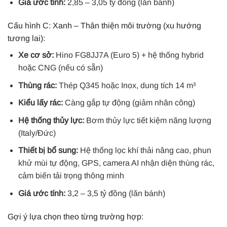
Giá ước tính:
2,85 – 3,05 tỷ đồng (lăn bánh)
Cấu hình C: Xanh – Thân thiện môi trường (xu hướng
tương lai):
Xe cơ sở:
Hino FG8JJ7A (Euro 5) + hệ thống hybrid
hoặc CNG (nếu có sẵn)
Thùng rác:
Thép Q345 hoặc Inox, dung tích 14 m³
Kiểu lấy rác:
Càng gắp tự động (giảm nhân công)
Hệ thống thủy lực:
Bơm thủy lực tiết kiệm năng lượng
(Italy/Đức)
Thiết bị bổ sung:
Hệ thống lọc khí thải nâng cao, phun
khử mùi tự động, GPS, camera AI nhận diện thùng rác,
cảm biến tải trọng thông minh
Giá ước tính:
3,2 – 3,5 tỷ đồng (lăn bánh)
Gợi ý lựa chọn theo từng trường hợp: