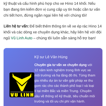
kỹ thuật và cấu hình phù hợp cho xe Hino 14 khối. Nếu
bạn đang tìm kiếm đơn vị cung cấp uy tín hoặc cần tư vấn
chi tiết hơn, đừng ngần ngại liên hệ với chúng tôi!
Liên hệ tư vấn:
Để biết thêm thông tin về xe ép rác Hino 14
khối và các dòng xe chuyên dụng khác, hãy liên hệ với đội
ngũ
Vũ Linh Auto
– chúng tôi luôn sẵn sàng hỗ trợ bạn!
Kỹ sư Lê Văn Hùng
Chuyên gia tư vấn xe chuyên dụng
với
12 năm kinh nghiệm trong lĩnh vực xe
môi trường và hạ tầng đô thị. Từng tham
gia nhiều dự án tư vấn giải pháp xe thu
gom rác cho các thành phố loại I và loại
II tại miền Bắc và miền Trung. Chuyên
sâu về thông số kỹ thuật, tiêu chuẩn môi
trường và tối ưu chi phí vận hành.