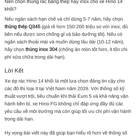
Nên chọn thùng rác bằng thép hay inox cho xe Hino 14
khối?
Nếu ngân sách hạn chế và chỉ dùng 5-7 năm, hãy chọn
thùng thép Q345
(giá rẻ hơn 150-200 triệu so với inox, đủ
bền nếu được sơn chống gỉ và bảo dưỡng tốt). Nếu có
ngân sách thoải mái và muốn dùng lâu dài (10-12 năm),
hãy chọn
thùng inox 304
(chống ăn mòn tốt hơn, ít tốn chi
phí sửa chữa trong dài hạn).
Lời Kết
Xe ép rác Hino 14 khối là một lựa chọn đáng tin cậy cho
các đô thị loại II tại Việt Nam năm 2026. Với thông số kỹ
thuật vượt trội, tiêu chuẩn khí thải Euro 5 và khả năng vận
hành bền bỉ, xe Hino FG không chỉ đáp ứng đầy đủ các
yêu cầu về môi trường mà còn giúp tối ưu chi phí vận hành
trong dài hạn.
Hy vọng bài viết này đã giúp bạn hiểu rõ hơn về thông số