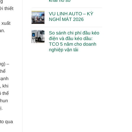
khai hồ sơ
ng
i thiết
VU LINH AUTO – KỲ
NGHỈ MÁT 2026
 xuất
àn.
So sánh chi phí đầu kéo
điện và đầu kéo dầu:
TCO 5 năm cho doanh
nghiệp vận tải
ng) –
thể
cạnh
, khi
ó thể
phun
ị.
to qua