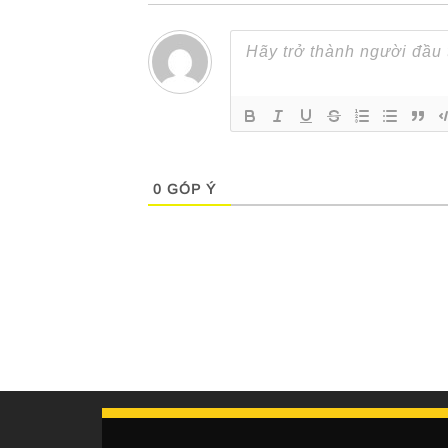
0
GÓP Ý