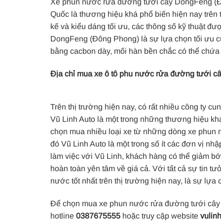
Xe phun nước rửa đường tưới cây DongFeng (Đô
Quốc là thương hiệu khá phổ biến hiện nay trên 
kế và kiểu dáng tối ưu, các thông số kỹ thuật đ
DongFeng (Đông Phong) là sự lựa chọn tối ưu c
bằng cacbon dày, mối hàn bền chắc có thể chứa 
Địa chỉ mua xe ô tô phu nước rửa đường tưới 
Trên thị trường hiện nay, có rất nhiều công ty
Vũ Linh Auto là một trong những thương hiệu khá
chọn mua nhiều loại xe từ những dòng xe phun 
đó Vũ Linh Auto là một trong số ít các đơn vị nh
làm việc với Vũ Linh, khách hàng có thể giảm bớt
hoàn toàn yên tâm về giá cả. Với tất cả sự tin t
nước tốt nhất trên thị trường hiện nay, là sự lựa
Để chọn mua xe phun nước rửa đường tưới cây D
hotline
0387675555
hoặc truy cập website
vulin