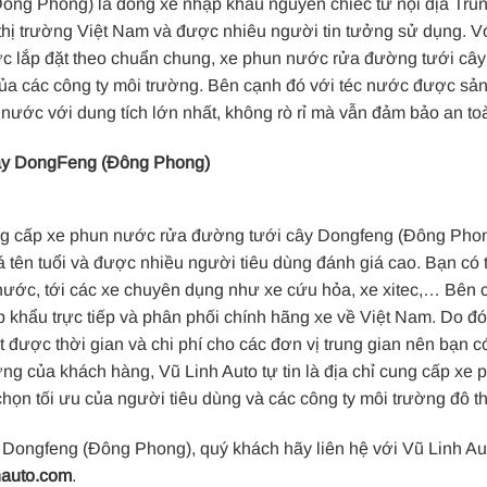
ng Phong) là dòng xe nhập khẩu nguyên chiếc từ nội địa Tru
thị trường Việt Nam và được nhiêu người tin tưởng sử dụng. Vớ
ược lắp đặt theo chuẩn chung, xe phun nước rửa đường tưới cây
ủa các công ty môi trường. Bên cạnh đó với téc nước được sản
nước với dung tích lớn nhất, không rò rỉ mà vẫn đảm bảo an to
cây DongFeng (Đông Phong)
 cung cấp xe phun nước rửa đường tưới cây Dongfeng (Đông Pho
 tên tuổi và được nhiều người tiêu dùng đánh giá cao. Bạn có 
nước, tới các xe chuyên dụng như xe cứu hỏa, xe xitec,… Bên 
ập khẩu trực tiếp và phân phối chính hãng xe về Việt Nam. Do đó
 được thời gian và chi phí cho các đơn vị trung gian nên bạn c
ưởng của khách hàng, Vũ Linh Auto tự tin là địa chỉ cung cấp xe 
 chọn tối ưu của người tiêu dùng và các công ty môi trường đô th
ongfeng (Đông Phong), quý khách hãy liên hệ với Vũ Linh Au
hauto.com
.