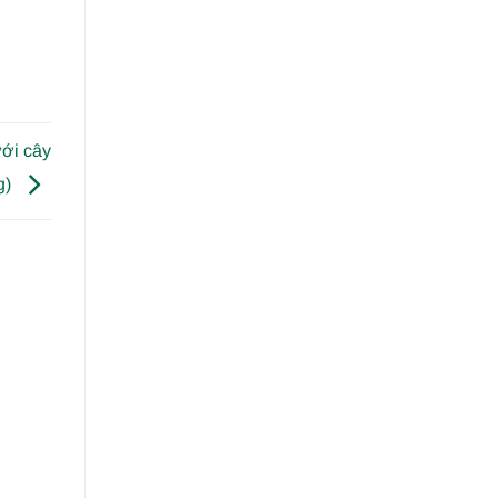
ưới cây
g)