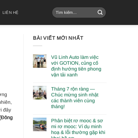
Tìm
LIÊN HỆ
kiếm:
BÀI VIẾT MỚI NHẤT
Vũ Linh Auto làm việc
với GOTION, củng cố
định hướng tiên phong
vận tải xanh
Tháng 7 rộn ràng —
ường
Chúc mừng sinh nhật
các thành viên cùng
nhiên,
tháng!
i đây
 (Đông
Phân biệt rơ mooc & sơ
mi rơ mooc: Ví dụ minh
hoạ & lỗi thường gặp khi